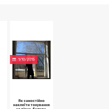
1/10/2015
Як самостійно
наклеїти тонування