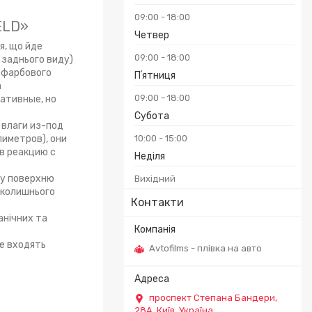
09:00
18:00
IELD»
Четвер
я, що йде
09:00
18:00
 заднього виду)
кофарбового
Пʼятниця
а
09:00
18:00
ативные, но
Субота
 влаги из-под
лиметров), они
10:00
15:00
 в реакцию с
Неділя
ну поверхню
Вихідний
вколишнього
Контакти
анічних та
не входять
Avtofilms - плівка на авто
проспект Степана Бандери,
28А, Київ, Україна