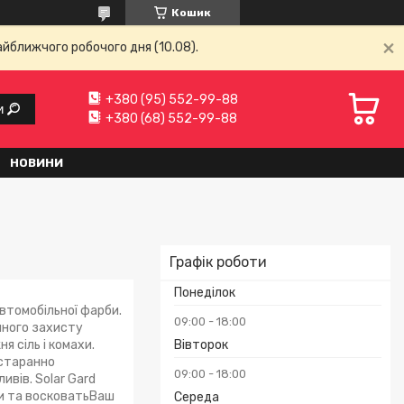
Кошик
айближчого робочого дня (10.08).
+380 (95) 552-99-88
и
+380 (68) 552-99-88
НОВИНИ
Графік роботи
Понеділок
автомобільної фарби.
09:00
18:00
нного захисту
я сіль і комахи.
Вівторок
 старанно
09:00
18:00
ивів. Solar Gard
ти та восковатьВаш
Середа