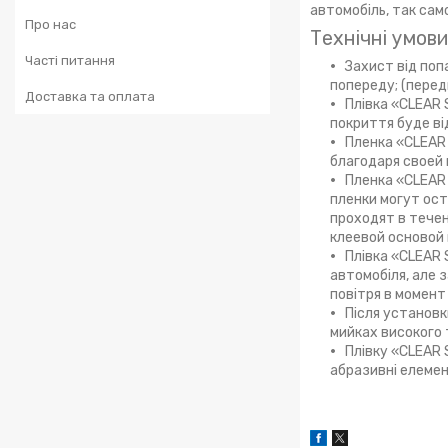
автомобіль, так сам
Про нас
Технічні умов
Часті питання
Захист від попа
попереду; (перед
Доставка та оплата
Плівка «CLEAR 
покриття буде від
Пленка «CLEAR
благодаря своей 
Пленка «CLEAR
пленки могут ост
проходят в течен
клеевой основой 
Плівка «CLEAR 
автомобіля, але 
повітря в момент
Після установк
мийках високого 
Плівку «CLEAR 
абразивні елемен