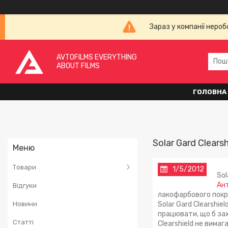
Зараз у компанії неро
AVTOFILMS EVERYTHING
ABOUT FILMS
ГОЛОВНА
Solar Gard Clearsh
Товари
1/5/2012
Sol
Ант
Відгуки
лакофарбового покрит
Новини
Solar Gard Clearshie
працювати, що б зах
Статті
Clearshield не вима