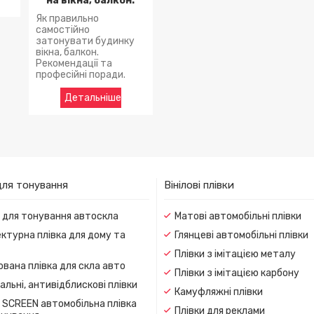
на вікна, балкон.
Як правильно
самостійно
затонувати будинку
вікна, балкон.
Рекомендації та
професійні поради.
для тонування
Вінілові плівки
и для тонування автоскла
Матові автомобільні плівки
ктурна плівка для дому та
Глянцеві автомобільні плівки
Плівки з імітацією металу
вана плівка для скла авто
Плівки з імітацією карбону
льні, антивідблискові плівки
Камуфляжні плівки
 SCREEN автомобільна плівка
Плівки для реклами