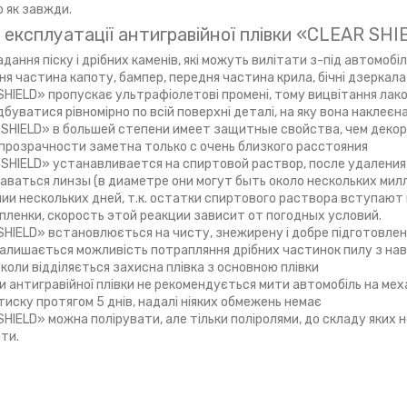
о як завжди.
и експлуатації антигравійної плівки «CLEAR SH
дання піску і дрібних каменів, які можуть вилітати з-під автомобіл
ня частина капоту, бампер, передня частина крила, бічні дзеркала
SHIELD» пропускає ультрафіолетові промені, тому вицвітання ла
буватися рівномірно по всій поверхні деталі, на яку вона наклеєн
 SHIELD» в большей степени имеет защитные свойства, чем декор
прозрачности заметна только с очень близкого расстояния
 SHIELD» устанавливается на спиртовой раствор, после удаления
аваться линзы (в диаметре они могут быть около нескольких мил
ии нескольких дней, т.к. остатки спиртового раствора вступают
пленки, скорость этой реакции зависит от погодных условий.
SHIELD» встановлюється на чисту, знежирену і добре підготовле
залишається можливість потрапляння дрібних частинок пилу з на
 коли відділяється захисна плівка з основною плівки
и антигравійної плівки не рекомендується мити автомобіль на мех
тиску протягом 5 днів, надалі ніяких обмежень немає
SHIELD» можна полірувати, але тільки поліролями, до складу яких 
ти.