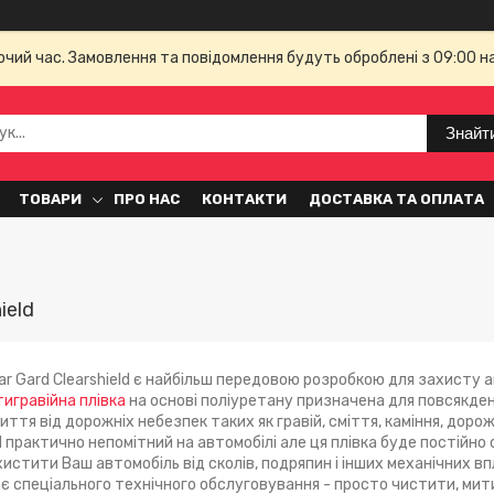
бочий час. Замовлення та повідомлення будуть оброблені з 09:00 н
Знайт
ТОВАРИ
ПРО НАС
КОНТАКТИ
ДОСТАВКА ТА ОПЛАТА
ield
ar Gard Clearshield є найбільш передовою розробкою для захисту 
игравійна плівка
на основі поліуретану призначена для повсякде
тя від дорожніх небезпек таких як гравій, сміття, каміння, дорожн
ld практично непомітний на автомобілі але ця плівка буде постійно
истити Ваш автомобіль від сколів, подряпин і інших механічних впл
гає спеціального технічного обслуговування - просто чистити, ми