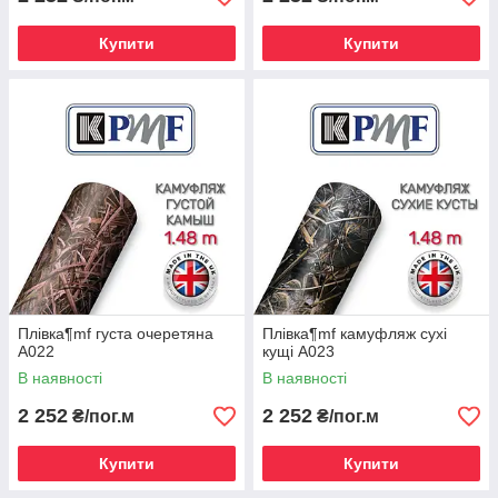
Купити
Купити
Плівка¶mf густа очеретяна
Плівка¶mf камуфляж сухі
A022
кущі A023
В наявності
В наявності
2 252
2 252
₴/пог.м
₴/пог.м
Купити
Купити