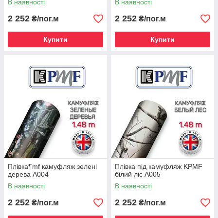
В наявності
В наявності
2 252
2 252
₴/пог.м
₴/пог.м
Купити
Купити
Плівка¶mf камуфляж зелені
Плівка під камуфляж KPMF
дерева A004
білий ліс A005
В наявності
В наявності
2 252
2 252
₴/пог.м
₴/пог.м