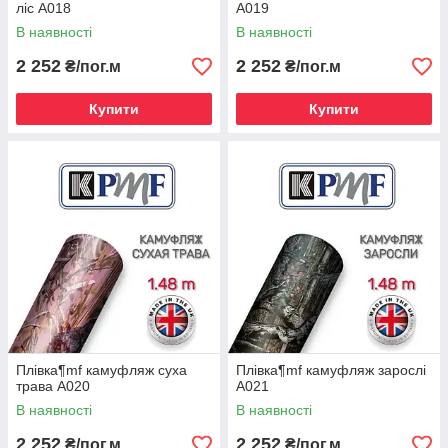
ліс A018
A019
В наявності
В наявності
2 252
2 252
₴/пог.м
₴/пог.м
Купити
Купити
Плівка¶mf камуфляж суха
Плівка¶mf камуфляж зарослі
трава A020
A021
В наявності
В наявності
2 252
2 252
₴/пог.м
₴/пог.м