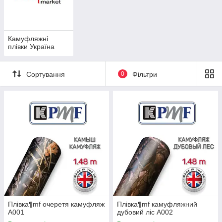
малюнком камуфляжу. Це стало модним напрямком в
автостайлинге - технології нанесення на автомобілі
спеціальних плівок. Тюнінг плівками з камуфляжним
малюнком займає зараз тут не останнє місце. Найчастіше
Камуфляжні
звичайно камуфляжными плівками обклеюють великі
плівки Україна
позашляховики, які використовуються в основному для
полювання, але останнім часом дуже поширеною
тенденцією став міський камуфляж, який вже часто можна
Сортування
0
Фільтри
зустріти як і на звичайних седанах, та спортивних машинах.
Плівка¶mf очеретя камуфляж
Плівка¶mf камуфляжний
A001
дубовий ліс A002