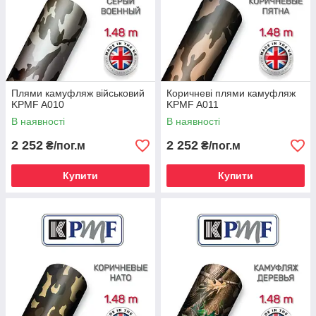
Плями камуфляж військовий
Коричневі плями камуфляж
KPMF A010
KPMF A011
В наявності
В наявності
2 252
2 252
₴/пог.м
₴/пог.м
Купити
Купити