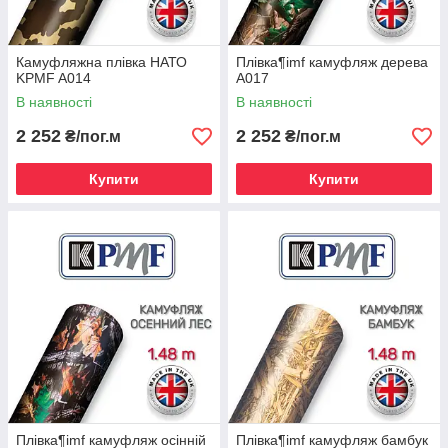
Камуфляжна плівка НАТО
Плівка¶imf камуфляж дерева
KPMF A014
A017
В наявності
В наявності
2 252
2 252
₴/пог.м
₴/пог.м
Купити
Купити
Плівка¶imf камуфляж осінній
Плівка¶imf камуфляж бамбук