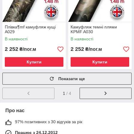
Плівка¶mf камуфляж кущі
Камуфляж темні плями
A029
KPMF A030
В наявності
В наявності
2 252
2 252
₴/пог.м
₴/пог.м
Купити
Купити
Показати ще
1
/ 4
Про нас
97% позитивних з 30 відгуків за рік
Працює з 24.12.2012