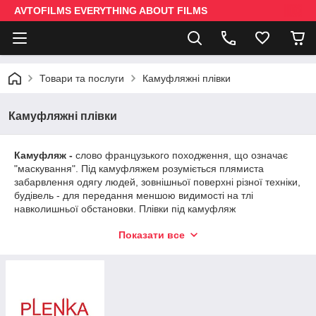
AVTOFILMS EVERYTHING ABOUT FILMS
Товари та послуги
Камуфляжні плівки
Камуфляжні плівки
Камуфляж -
слово французького походження, що означає
"маскування". Під камуфляжем розуміється плямиста
забарвлення одягу людей, зовнішньої поверхні різної техніки,
будівель - для передання меншою видимості на тлі
навколишньої обстановки. Плівки під камуфляж
використовуються для обклеювання автомобілів, будинків на
Показати все
колесах, кемперів, а також аксесуарів, починаючи від
рушниць, біноклів і закінчуючи комп'ютерними мишками.
Раніше камуфляжний малюнок на авто мала тільки військова
та спеціальна техніка. Поступово мати камуфляжний
зовнішній вигляд стало модним для простих авто. У цьому
випадку, авто обклеюють вініловою плівкою з необхідним