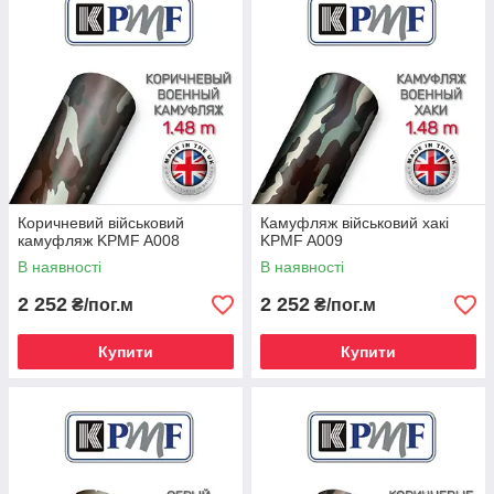
Коричневий військовий
Камуфляж військовий хакі
камуфляж KPMF A008
KPMF A009
В наявності
В наявності
2 252
2 252
₴/пог.м
₴/пог.м
Купити
Купити