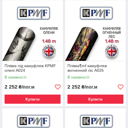
Плівка під камуфляж KPMF
Плівка¶mf камуфляж
олені A024
вогненний ліс A026
В наявності
В наявності
2 252
2 252
₴/пог.м
₴/пог.м
Купити
Купити