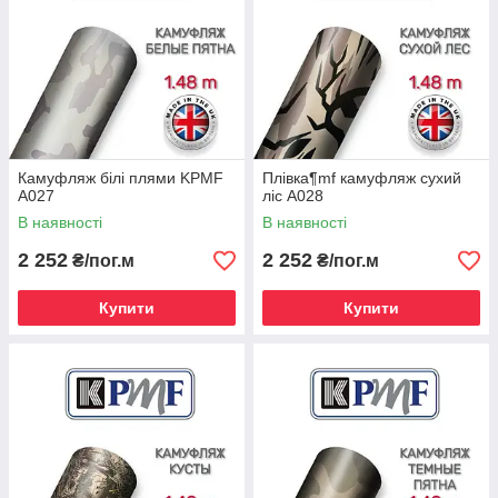
Камуфляж білі плями KPMF
Плівка¶mf камуфляж сухий
A027
ліс A028
В наявності
В наявності
2 252
2 252
₴/пог.м
₴/пог.м
Купити
Купити