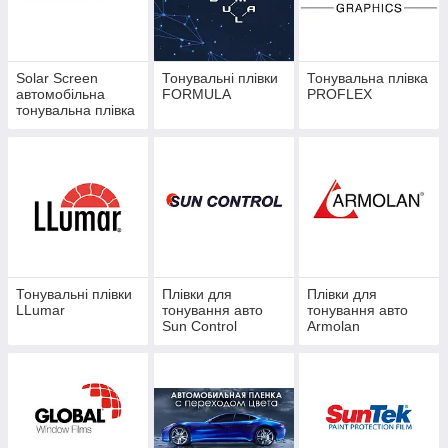
комфорту Вам і Вашим пасажирам.
Solar Screen
Тонувальні плівки
Тонувальна плівка
автомобільна
FORMULA
PROFLEX
тонувальна плівка
Тонувальні плівки
Плівки для
Плівки для
LLumar
тонування авто
тонування авто
Sun Control
Armolan
Величезний вибір плівок для тонування автомобілів ― це
можливість врахувати всі побажання замовника та
особливості Його машини. Тонування авто вирішує відразу
кілька питань:
Тонування автомобілів
є «профілактикою»
аварійних ситуацій. Яскраве світло не сліпить Вам очі,