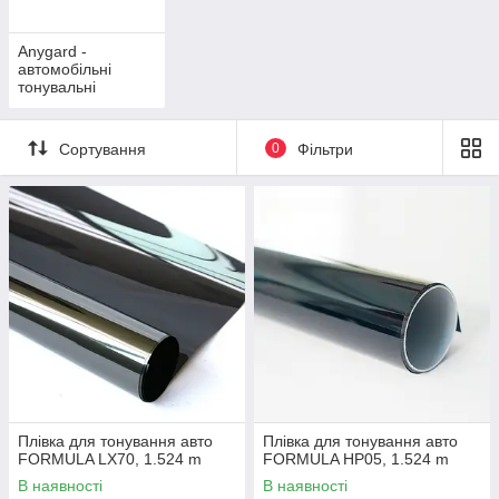
Прозоре скло на Вашому улюбленому автомобілі —
це нудно і буденно.
Тонування авто додає
машині
закінчений вигляд, перетворюючи її в естетично
Anygard -
завершену цілісну конструкцію.
автомобільні
тонувальні
металізовані і не
металізовані
плівки.
Сортування
0
Фільтри
Тонувальна плівка для авто яку Ви можете придбати в
нашому магазині пройшла сертифікацію в Україні. Плівка для
тонування авто купити в Києві.
Плівка для тонування авто
Плівка для тонування авто
FORMULA LX70, 1.524 m
FORMULA HP05, 1.524 m
В наявності
В наявності