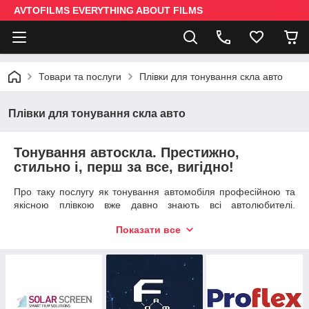
AVTOFILMS EVERYTHING ABOUT FILMS
Товари та послуги
Плівки для тонування скла авто
Плівки для тонування скла авто
Тонування автоскла. Престижно,
стильно і, перш за все, вигідно!
Про таку послугу як тонування автомобіля професійною та
якісною плівкою вже давно знають всі автолюбителі.
Тонування автомобіля значно збільшила можливості
Показати все
автолюбителів дбати про безпеку і дизайнерської
винятковості своєї машини.
Розвиток тонування скла автомобілів сьогодні надає вибір з
безлічі унікальних матеріалів і передових технологій, щоб
тонування авто перетворилося в індивідуальний проект по
вдосконаленню Вашого транспортного засобу та надання