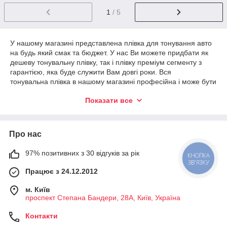
1
/ 5
У нашому магазині представлена плівка для тонування авто
на будь який смак та бюджет. У нас Ви можете придбати як
дешеву тонувальну плівку, так і плівку преміум сегменту з
гарантією, яка буде служити Вам довгі роки. Вся
тонувальна плівка в нашому магазині професійна і може бути
з легкістю нанесена на автоскло будь-якої складності.
Показати все
Для наших постійних клієнтів, ми пропонуємо купити
тонувальну плівку за найкращою ціною. Тонувальна плівка
для автомобілів продається оптом, від одного рулону і вище,
Про нас
так і в роздріб, ви можете купити тонування на одне скло.
97% позитивних з 30 відгуків за рік
КНОПКА
ЗВ'ЯЗКУ
Працює з 24.12.2012
м. Київ
проспект Степана Бандери, 28А, Київ, Україна
Контакти