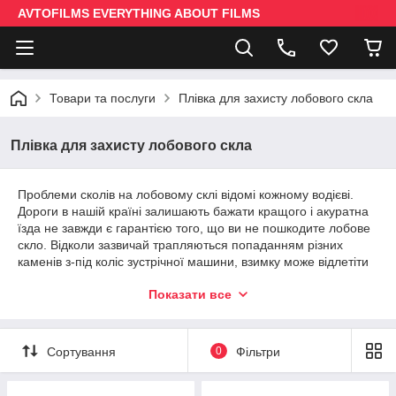
AVTOFILMS EVERYTHING ABOUT FILMS
Товари та послуги
Плівка для захисту лобового скла
Плівка для захисту лобового скла
Проблеми сколів на лобовому склі відомі кожному водієві.
Дороги в нашій країні залишають бажати кращого і акуратна
їзда не завжди є гарантією того, що ви не пошкодите лобове
скло. Відколи зазвичай трапляються попаданням різних
каменів з-під коліс зустрічної машини, взимку може відлетіти
шип в скло з обганяє автомобіля або випасти кілька
Показати все
камінчиків в скло при пориві вітру з прибиральної машини.
Від каміння на дорозі гранична плівка безумовно не врятує,
але від дрібного гравію, шпильок, гілок, затирання скла
Сортування
0
Фільтри
двірниками плівка впоратися на 100%. Ці проблеми звичайно
так само вирішує КАСКО, але тут вже немає гарантії, що Вам
поставлять оригінальне скло і встановлять його по