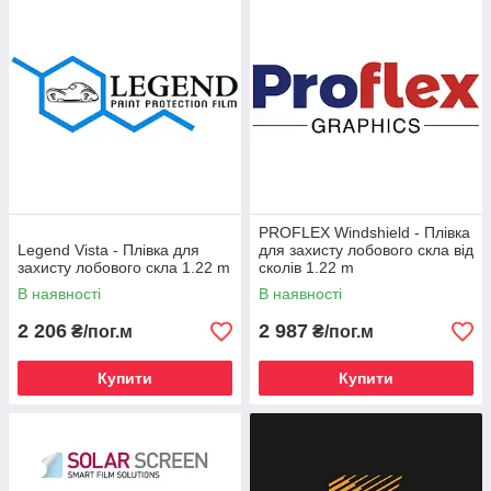
заводському. що б не видно було слідів установки.
Захисна плівка на лобовому склі абсолютно не видно,
помітити її досить складно, якщо уважно придивитися. На
роботу датчиків дощу і світла не впливає, двірники по плівці
легко ковзають, є ефект анти-дощу.
PROFLEX Windshield - Плівка
Legend Vista - Плівка для
для захисту лобового скла від
захисту лобового скла 1.22 m
сколів 1.22 m
В наявності
В наявності
2 206
2 987
₴/пог.м
₴/пог.м
Купити
Купити