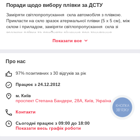
Поради щодо вибору плівки за ДСТУ
Заміряти світлопропускання скла автомобіля з плівкою.
Прикласти на скло зразок атермальної плівки (5 х 5 см), між
склом і приладом, заміряти світлопропускання скла зі
зразком плівки та прийняти рішення про тонування.
Показати все
Пам'ятайте, що захисний лайнер затримує світловий потік
(до 4%), тому для чистоти експерименту захисний лайнер
потрібно зняти або замір лайнера заміряти на
світлопропускання й врахувати цей показник, можна також
Про нас
наклеїти плівку на скло без водного розчину, оскільки
наявність води під плівкою знизить % світлопропускання.
97% позитивних з 30 відгуків за рік
З практики:
Працює з 24.12.2012
якщо світлопропускання лобового скла VLT понад 85%, то
світлопропускання скла разом із плівкою VLT = 80% зазвичай
м. Київ
відповідає вимогам Технічного регламенту,
проспект Степана Бандери, 28А, Київ, Україна
КНОПКА
якщо світлопропускання лобового скла VLT 80%, то
ЗВ'ЯЗКУ
Контакти
світлопропускання скла разом із плівкою VLT = 80% зазвичай
не відповідає вимогам Технічного регламенту або на межі
Сьогодні працює з 09:00 до 18:00
дозволеного, у цьому разі рекомендуємо розглянути плівки зі
Показати весь графік роботи
світлопропусканням 90%,
якщо світлопропускання лобового скла VLT 75%, то