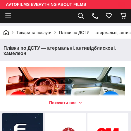
AVTOFILMS EVERYTHING ABOUT FILMS
Товари та послуги
Плівки по ДСТУ — атермальні, антив
Плівки по ДСТУ — атермальні, антивідблискові,
хамелеон
Показати все
Тонування атермальною плівкою,
тонування за ДСТу є
гарним рішенням уникнути проблем зі працівниками
поліції як в Україні, так і більшості країн Європи. Атермальна