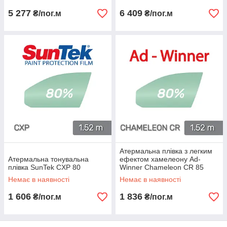
5 277
6 409
₴/пог.м
₴/пог.м
Атермальна плівка з легким
Атермальна тонувальна
ефектом хамелеону Ad-
плівка SunTek CXP 80
Winner Chameleon CR 85
1.52 м
Немає в наявності
Немає в наявності
1 606
1 836
₴/пог.м
₴/пог.м