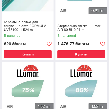
Керамічна плівка для
тонування авто FORMULA
Атермальна плівка LLumar
UV75100, 1.524 m
AIR 80 BL 0.91 m
В наявності
В наявності
620
1 476,77
₴/пог.м
₴/пог.м
Купити
Купити