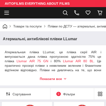
AVTOFILMS EVERYTHING ABOUT FILMS
Товари та послуги
Плівки по ДСТУ — атермальні, антив
Атермальні, антиблікові плівки LLumar
Атермальная плівка LLumar, це плівка серії AIR і
випускається дана плівка пропускною здатністю 75% це
плівка
Llumar AIR 75
GN
і 80%
Llumar AIR 80 BL
. Це
практично прозорі плівки з невеликим зеленим і блакитним
відтінком відповідно. Плівки не дивлячись на те, що вони
світлі і їх практично не видно на склі мають масу переваг,
Показати все
серед яких:
Високий рівень відображення теплової енергії;
Ефективний захист від ультрафіолету, вигоряння
Сортування
0
Фільтри
салону;
Економія на паливі, завдяки меншій необхідності