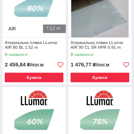
Атермальна плівка LLumar
Атермальна плівка LLumar
AIR 80 BL 1.52 m
AIR 90 CL SR HPR 0.91 m
В наявності
В наявності
2 459,84
1 476,77
₴/пог.м
₴/пог.м
Купити
Купити