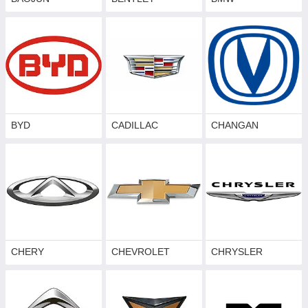
Причини від чого з'являються плями і розводи:
Наслідки застосування спрею для очищення;
Часткове видалення заводського захисного шару;
Невдала хімчистка салону.
Причини від чого з'являються стійкі забруднення:
Брудні руки;
Органічні речовини.
BYD
CADILLAC
CHANGAN
Вирішення проблеми дуже просте:
Рівень жорсткості скла повинен бути якомога вище.
Завдяки цьому монітор надійно захищений від появи
подряпин. Максимально приховує пошкодження наявні
на моніторі.
Щільне прилягання до дисплея навігатора. Захисне
скло яке щільно прилягає до монітора, запобігає
випадковому потрапляння хімії і стиранню захисного
заводського шару.
CHERY
CHEVROLET
CHRYSLER
Захисний олеофобный шар. Він максимально запобігає
утворенню забруднень і відбитків. Легко очищається за
допомогою мікрофібри. Перешкоджає накопиченню статики і
пилу.