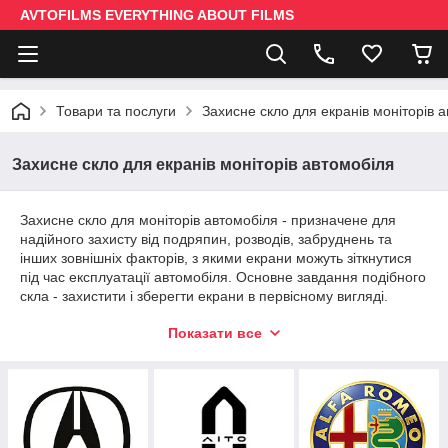
AVTOFILMS EVERYTHING ABOUT FILMS
Товари та послуги
Захисне скло для екранів моніторів 
Захисне скло для екранів моніторів автомобіля
Захисне скло для моніторів автомобіля - призначене для
надійного захисту від подряпин, розводів, забруднень та
інших зовнішніх факторів, з якими екрани можуть зіткнутися
під час експлуатації автомобіля. Основне завдання подібного
скла - захистити і зберегти екрани в первісному вигляді.
Нижче ви можете ознайомитися з основними причинами,
Показати все
чому автолюбителі все частіше звертаються до нас за
придбанням захисного скла.