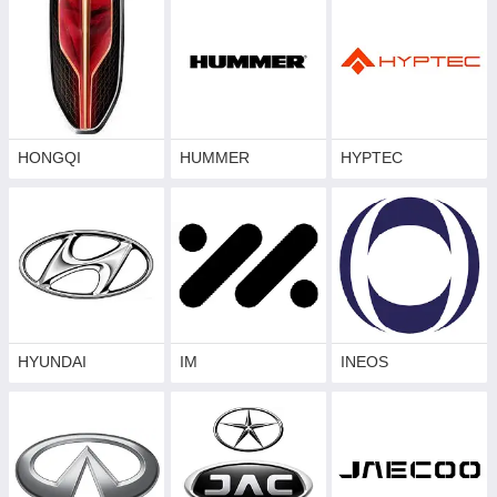
Клейкий стікер, який допоможе прибрати смітинки з-
під скла, якщо така потреба виникне.
HONGQI
HUMMER
HYPTEC
HYUNDAI
IM
INEOS