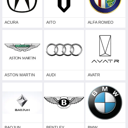
ACURA
AITO
ALFA ROMEO
ASTON MARTIN
AUDI
AVATR
Причини від чого з'являються подряпини:
Жіночий манікюр;
Протирання підручними засобами;
Після прибирання на автомийці;
Випадкові подряпини.
BAOJUN
BENTLEY
BMW