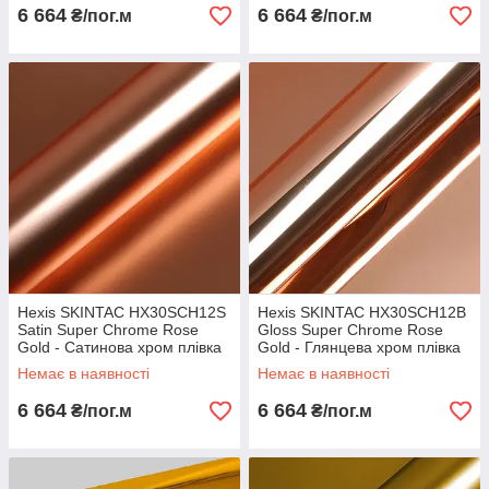
6 664
6 664
₴/пог.м
₴/пог.м
Hexis SKINTAC HX30SCH12S
Hexis SKINTAC HX30SCH12B
Satin Super Chrome Rose
Gloss Super Chrome Rose
Gold - Сатинова хром плівка
Gold - Глянцева хром плівка
рожеве золото 1.37 м
рожеве золото 1.37 м
Немає в наявності
Немає в наявності
6 664
6 664
₴/пог.м
₴/пог.м