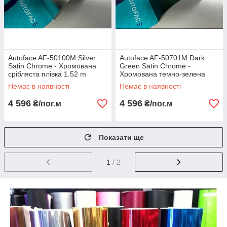
Autoface AF-50100M Silver
Autoface AF-50701M Dark
Satin Chrome - Хромована
Green Satin Chrome -
срібляста плівка 1.52 m
Хромована темно-зелена
сатинова плівка 1.52 m
Немає в наявності
Немає в наявності
4 596
4 596
₴/пог.м
₴/пог.м
Показати ще
1
/ 2