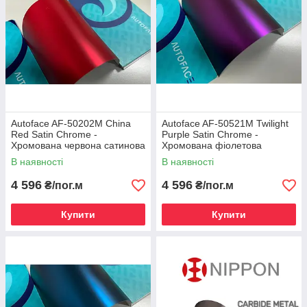
Autoface AF-50202M China
Autoface AF-50521M Twilight
Red Satin Chrome -
Purple Satin Chrome -
Хромована червона сатинова
Хромована фіолетова
плівка 1.52 m
сатинова плівка 1.52 m
В наявності
В наявності
4 596
4 596
₴/пог.м
₴/пог.м
Купити
Купити