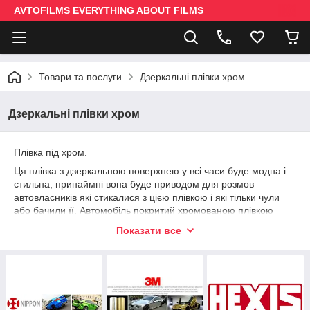
AVTOFILMS EVERYTHING ABOUT FILMS
Товари та послуги
Дзеркальні плівки хром
Дзеркальні плівки хром
Плівка під хром.
Ця плівка з дзеркальною поверхнею у всі часи буде модна і
стильна, принаймні вона буде приводом для розмов
автовласників які стикалися з цією плівкою і які тільки чули
або бачили її. Автомобіль покритий хромованою плівкою
змушує звертати на себе увагу. Тим не менш, не так вже й
Показати все
багато машин, які сяяли б хром плівкою.