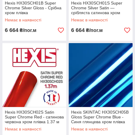
Hexis HX30SCH01B Super
Hexis HX30SCH01S Super
Chrome Silver Gloss - Срібна
Chrome Silver Satin —
хром плівка
срібляста сатинова хром
плівка 1.37 м
Немає в наявності
Немає в наявності
6 664
6 664
₴/пог.м
₴/пог.м
Hexis HX30SCH02S Satin
Hexis SKINTAC HX30SCH05B
Super Chrome Red - сатинова
Gloss Super Chrome Blue -
червона хром плівка 1.37 м
Синя глянцева хром плівка
1.37 м
Немає в наявності
Немає в наявності