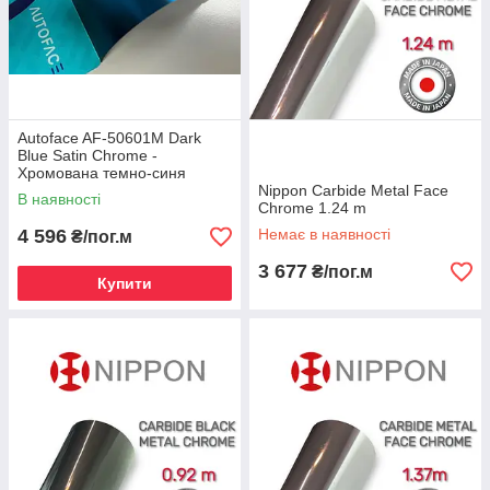
Autoface AF-50601M Dark
Blue Satin Chrome -
Хромована темно-синя
сатинова плівка 1.52 m
Nippon Сarbide Metal Face
В наявності
Chrome 1.24 m
4 596
Немає в наявності
₴/пог.м
3 677
₴/пог.м
Купити