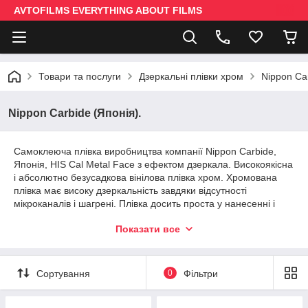
AVTOFILMS EVERYTHING ABOUT FILMS
Товари та послуги
Дзеркальні плівки хром
Nippon Car
Nippon Carbide (Японія).
Самоклеюча плівка виробництва компанії Nippon Carbide,
Японія, HIS Cal Metal Face з ефектом дзеркала. Високоякісна
і абсолютно безусадкова вінілова плівка хром. Хромована
плівка має високу дзеркальність завдяки відсутності
мікроканалів і шагрені. Плівка досить проста у нанесенні і
має відносну еластичність при розтягуванні, але слід
Показати все
враховувати, що при різкому або значному розтягуванні на
плівці з'являються білі плями.
Плівка Ніппон представлена на ринку в семи кольорах: хром
Сортування
0
Фільтри
плівка, плівка чорний хром, золотий хром плівка, рожева
плівка хром, червоний хром плівка, зелений хром плівка,
синій хром плівка.