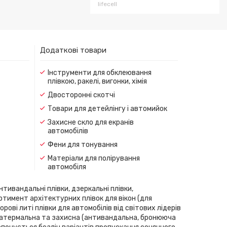
lifecell
Додаткові товари
Інструменти для обклеювання
плівкою, ракелі, вигонки, хімія
Двосторонні скотчі
Товари для детейлінгу і автомийок
Захисне скло для екранів
автомобілів
Фени для тонування
Матеріали для полірування
автомобіля
нтивандальні плівки, дзеркальні плівки,
ортимент архітектурних плівок для вікон (для
рові литі плівки для автомобілів від світових лідерів
скла, атермальна та захисна (антивандальна, бронююча