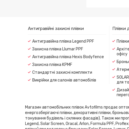
OPEL ZAFI
Антигравійні захисні плівки
Плівки 
Антигравійна плівка Legend PPF
Плівк
Захисна плівка Llumar PPF
Архіте
офісу
Антигравійна плівка Hexis Bodyfence
Броньо
Захисна плівка KPMF
Атерма
Стандартні захисні комплекти
SOLAR
Викрійки для салонів автомобілів
для т
Дизайн
перег
Магазин автомобільних плівок Avtofilms продає оптом і
енергозберігаючі плівки, декоративні плівки, броньов
тонування будівель і скляних фасадів). Також ми проп
Legend, Solar Screen, Oracal, Arlon, Formula PPF, Pro