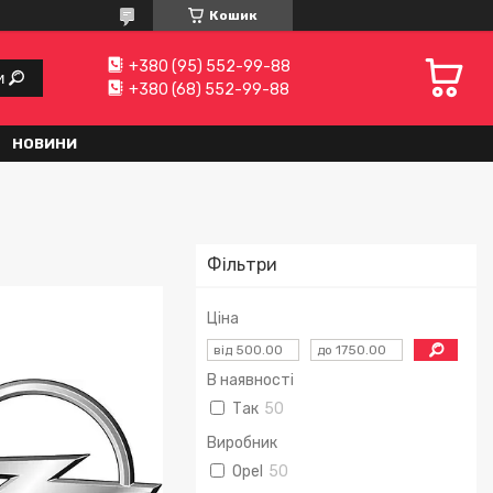
Кошик
+380 (95) 552-99-88
и
+380 (68) 552-99-88
НОВИНИ
Фільтри
Ціна
В наявності
Так
50
Виробник
Opel
50