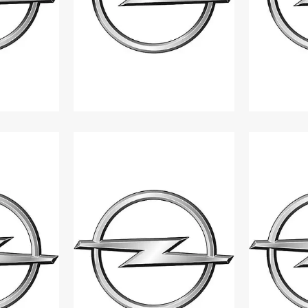
RA
OPEL COMBO
O