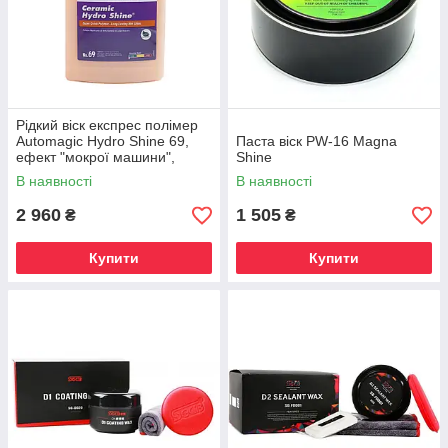
Рідкий віск експрес полімер
Automagic Hydro Shine 69,
Паста віск PW-16 Magna
ефект "мокрої машини",
Shine
3.785 L
В наявності
В наявності
2 960
1 505
₴
₴
Купити
Купити