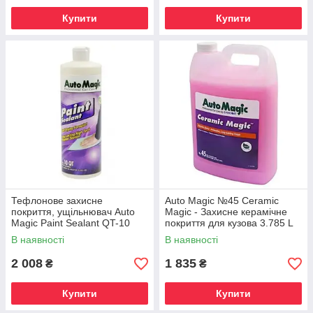
Купити
Купити
Тефлонове захисне
Auto Magic №45 Ceramic
покриття, ущільнювач Auto
Magic - Захисне керамічне
Magic Paint Sealant QT-10
покриття для кузова 3.785 L
0.946 мл
В наявності
В наявності
2 008
1 835
₴
₴
Купити
Купити