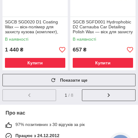
SGCB SGD020 D1 Coating
SGCB SGFD001 Hydrophobic
Wax — віск-полімер для
D2 Carnauba Car Detailing
захисту кузова (комплект),
Polish Wax — віск для захисту
200 г
кузова (комплект), 80 г
В наявності
В наявності
1 440
657
₴
₴
Купити
Купити
Показати ще
1
/ 8
Про нас
97% позитивних з 30 відгуків за рік
Працює з 24.12.2012