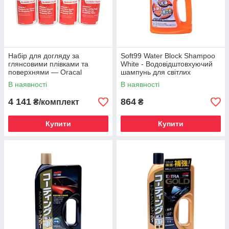
Набір для догляду за
Soft99 Water Block Shampoo
глянсовими плівками та
White - Водовідштовхуючий
поверхнями — Oracal
шампунь для світлих
Cleaning and Care Kit for
автомобілів, 750 мл
В наявності
В наявності
Glossy Surfaces
4 141
864
₴/комплект
₴
Купити
Купити