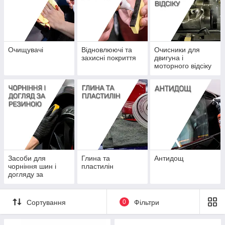
Очищувачі
Відновлюючі та
Очисники для
захисні покриття
двигуна і
моторного відсіку
Засоби для
Глина та
Aнтидощ
чорніння шин і
пластилін
догляду за
резиною
Сортування
0
Фільтри