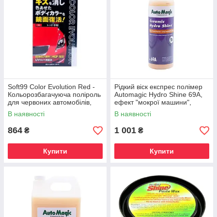
Soft99 Color Evolution Red -
Рідкий віск експрес полімер
Кольорозбагачуюча поліроль
Automagic Hydro Shine 69A,
для червоних автомобілів,
ефект "мокрої машини",
100 мл
0.473 L
В наявності
В наявності
864
1 001
₴
₴
Купити
Купити