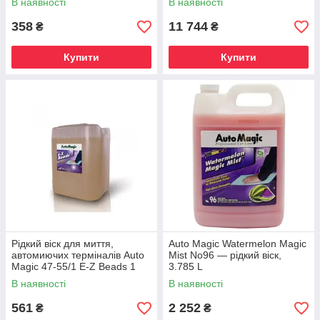
В наявності
В наявності
200 мл
358
11 744
₴
₴
Купити
Купити
Рідкий віск для миття,
Auto Magic Watermelon Magic
автомиючих терміналів Auto
Mist No96 — рідкий віск,
Magic 47-55/1 E-Z Beads 1
3.785 L
літр
В наявності
В наявності
561
2 252
₴
₴