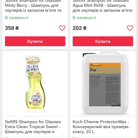
Soft99 Shampoo for Glasses
Soft99 Shampoo for Glasses
Minty Berry - Шампунь для
Aqua Mint Refill - Шампунь
окулярів із запахом м'яти та
для окулярів із запахом м'яти
ягід, 200 мл
(запаска), 150 мл
В наявності
В наявності
358
202
₴
₴
Купити
Купити
Soft99 Shampoo for Glasses
Koch Chemie ProtectorWax -
Extra Clean Tropical Sweet -
Консервуючий віск преміум-
Шампунь для окулярів із
класу, 10 L
запахом тропічних фруктів,