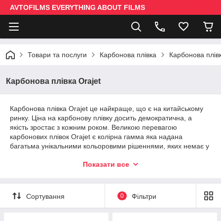
AVTOFILMS EVERYTHING ABOUT FILMS
Товари та послуги
Карбонова плівка
Карбонова плівк
Карбонова плівка Orajet
Карбонова плівка Orajet це найкраще, що є на китайському
ринку. Ціна на карбонову плівку досить демократична, а
якість зростає з кожним роком. Великою перевагою
карбонових плівок Orajet є колірна гамма яка надана
багатьма унікальними кольоровими рішеннями, яких немає у
більш дорогих виробників. З допомогою карбонової плівки
Показати все
можете не тільки прикрасити свій автомобіль, а й приховати
наявні недоліки у вигляді сколів і подряпин. Область
застосування карбонової плівки не обмежується на
автомобілях, що дані плівки застосовують в дизайні
Сортування
0
Фільтри
інтер'єрів, декорування побутової техніки і гаджетів.