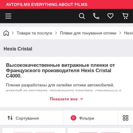
AVTOFILMS EVERYTHING ABOUT FILMS
Товари та послуги
Плівки для тонування оптики
Hexi
Hexis Cristal
Высококачественные витражные пленки от
Французского производителя Hexis Cristal
C4000.
Пленки разработаны для оклейки оптики автомобилей,
изделий из оргстекла, прозрачного пластика, стеклянных и
оконных конструкций. Пленка предназначена как для
Показати все
внутреннего так и для наружного применения. Hexis Cristal
отлично режется на плоттере и создана для изготовления
прозрачных цветных логотипов, на прозрачных основах.
Сортування
0
Фільтри