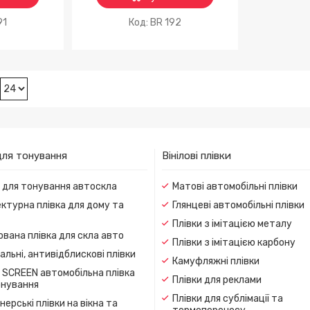
91
BR 192
для тонування
Вінілові плівки
и для тонування автоскла
Матові автомобільні плівки
ктурна плівка для дому та
Глянцеві автомобільні плівки
Плівки з імітацією металу
вана плівка для скла авто
Плівки з імітацією карбону
льні, антивідблискові плівки
Камуфляжні плівки
 SCREEN автомобільна плівка
Плівки для реклами
онування
Плівки для сублімації та
ерські плівки на вікна та