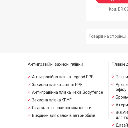
BR 0
Антигравійні захисні плівки
Плівки 
Антигравійна плівка Legend PPF
Плівк
Захисна плівка Llumar PPF
Архіте
офісу
Антигравійна плівка Hexis Bodyfence
Броньо
Захисна плівка KPMF
Атерма
Стандартні захисні комплекти
SOLAR
Викрійки для салонів автомобілів
для т
Дизайн