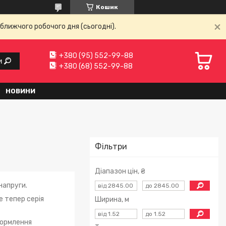
Кошик
ближчого робочого дня (сьогодні).
+380 (95) 552-99-88
и
+380 (68) 552-99-88
НОВИНИ
Фільтри
Діапазон цін, ₴
напруги.
е тепер серія
Ширина, м
формлення