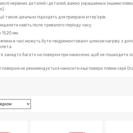
 числі нерівних деталей і деталей, важко украшаемых іншими плівк
о).
ії також ідеально підходять для прикраси інтер'єрів.
видалити навіть після тривалого періоду часу.
 1520 мм.
дряпини в часі можуть бути «відремонтовані» шляхом нагріву з до
олета.
те занадто багато на поверхні при нанесенні, щоб не пошкодити з
 поверхні не рекомендується наносити інші поверх плівки серії Ora