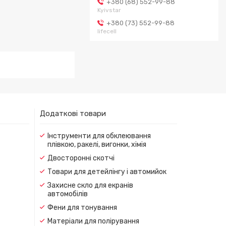
+380 (68) 552-99-88
Kyivstar
+380 (73) 552-99-88
lifecell
Додаткові товари
Інструменти для обклеювання
плівкою, ракелі, вигонки, хімія
Двосторонні скотчі
Товари для детейлінгу і автомийок
Захисне скло для екранів
автомобілів
Фени для тонування
Матеріали для полірування