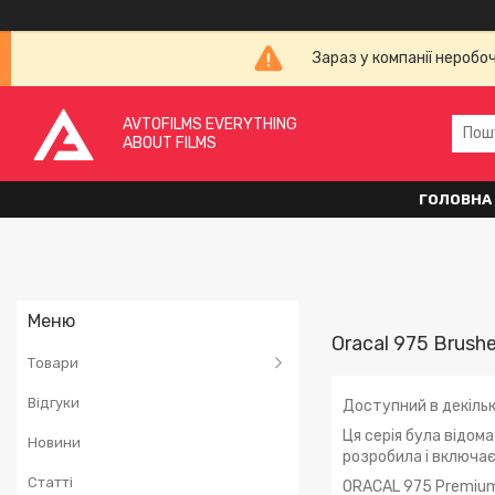
Зараз у компанії неробо
AVTOFILMS EVERYTHING
ABOUT FILMS
ГОЛОВНА
Oracal 975 Brush
Товари
Відгуки
Доступний в декілько
Ця серія була відом
Новини
розробила і включає 
Статті
ORACAL 975 Premium