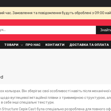
чий час. Замовлення та повідомлення будуть оброблені з 09:00 най
Знайт
ТОВАРИ
ПРО НАС
КОНТАКТИ
ДОСТАВКА ТА ОПЛАТА
ed
х кольорах. Він зберігає свої особливості навіть після механічної 
а щодо вуглецевої імітаційної плівки з тривимірною структурою, ал
в себе інші спеціальні текстури.
 Structure Серія Cast була спеціально розроблена для повного о