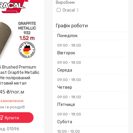
Виробник
Oracal
5
Графік роботи
Понеділок
09:00
18:00
Вівторок
09:00
18:00
5 Brushed Premium
Середа
ast Grapfite Metallic
Не полірований
09:00
18:00
ітовий метал
Четвер
45 ₴/пог.м
09:00
18:00
 замовлення
Пʼятниця
м і в роздріб
09:00
18:00
Купити
Субота
01596
10:00
15:00