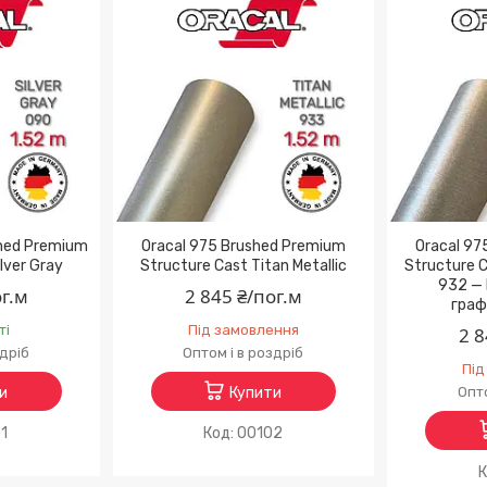
shed Premium
Oracal 975 Brushed Premium
Oracal 97
lver Gray
Structure Cast Titan Metallic
Structure C
932 — 
ог.м
2 845 ₴/пог.м
граф
ті
Під замовлення
2 8
здріб
Оптом і в роздріб
Під
и
Купити
Опто
1
00102