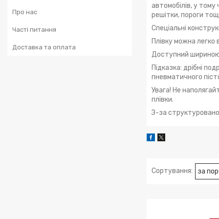
автомобілів, у тому
Про нас
решітки, пороги тощ
Спеціальні конструкц
Часті питання
Плівку можна легко 
Доставка та оплата
Доступний шириною
Підказка: дрібні по
пневматичного піст
Увага! Не наполягай
плівки.
З-за структурованої