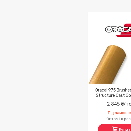
Oracal 975 Brush
Structure Cast Gol
2 845 ₴/п
Під замовл
Оптом і в ро
Купит