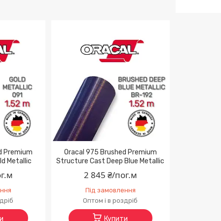
ed Premium
Oracal 975 Brushed Premium
d Metallic
Structure Cast Deep Blue Metallic
ог.м
2 845 ₴/пог.м
ення
Під замовлення
здріб
Оптом і в роздріб
и
Купити