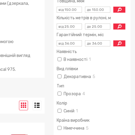
Товщина, мкм
ами (дзеркала,
Кількість метрів в рулоні, м
Гарантійний термін, міс
помогою
Наявність
овнішній вигляд
В наявності
1
Вид плівки
cal 975.
Декоративна
5
Тип
Прозора
4
Колір
Синій
1
Країна виробник
Німеччина
5