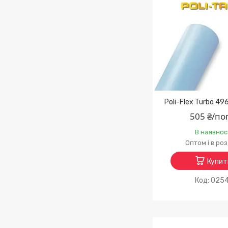
Poli-Flex Turbo 49
505 ₴/по
В наявнос
Оптом і в ро
Купит
025