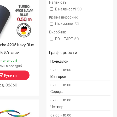
Наявність
В наявності
50
Країна виробник
Німеччина
50
Виробник
POLI-TAPE
50
Turbo 4905 Navy Blue
5 ₴/пог.м
Графік роботи
 наявності
Понеділок
м і в роздріб
09:00
18:00
Купити
Вівторок
02660
09:00
18:00
Середа
09:00
18:00
Четвер
09:00
18:00