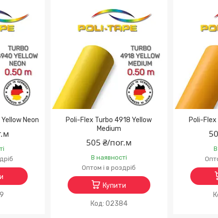
 Yellow Neon
Poli-Flex Turbo 4918 Yellow
Poli-Flex
Medium
г.м
50
505 ₴/пог.м
ті
В
В наявності
здріб
Опто
Оптом і в роздріб
и
Купити
19
02384