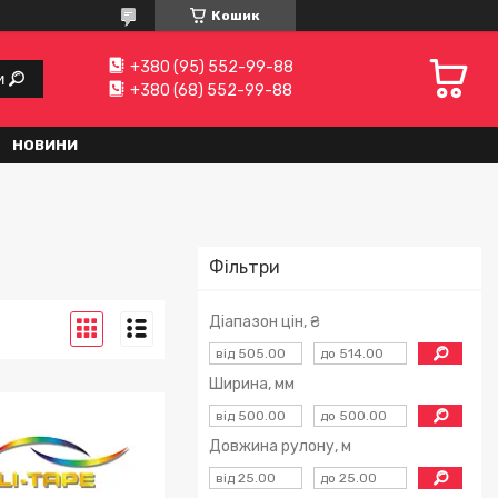
Кошик
+380 (95) 552-99-88
и
+380 (68) 552-99-88
НОВИНИ
Фільтри
Діапазон цін, ₴
Ширина, мм
Довжина рулону, м