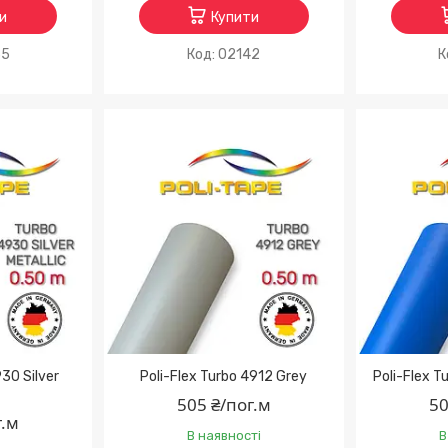
и
Купити
35
02142
930 Silver
Poli-Flex Turbo 4912 Grey
Poli-Flex T
505 ₴/пог.м
50
г.м
В наявності
В