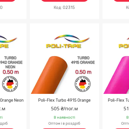
70
02315
 Orange Neon
Poli-Flex Turbo 4915 Orange
Poli-Flex 
г.м
505 ₴/пог.м
51
ті
В наявності
В
здріб
Оптом і в роздріб
Опто