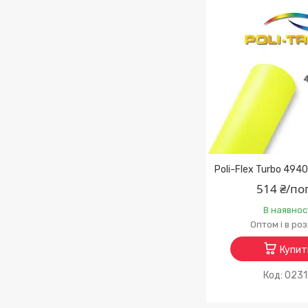
Poli-Flex Turbo 4940
514 ₴/по
В наявнос
Оптом і в ро
Купит
023