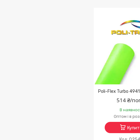
Poli-Flex Turbo 494
514 ₴/по
В наявнос
Оптом і в ро
Купит
025