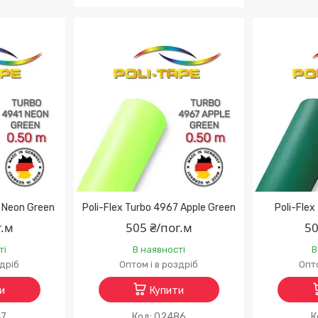
1 Neon Green
Poli-Flex Turbo 4967 Apple Green
Poli-Fle
г.м
505 ₴/пог.м
50
ті
В наявності
В
здріб
Оптом і в роздріб
Опто
и
Купити
47
02486