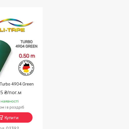
x Turbo 4904 Green
5 ₴/пог.м
 наявності
м і в роздріб
Купити
02392