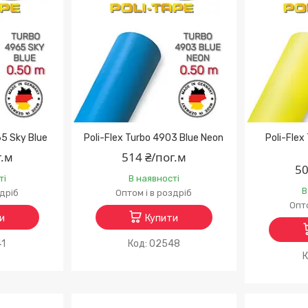
65 Sky Blue
Poli-Flex Turbo 4903 Blue Neon
Poli-Fle
г.м
514 ₴/пог.м
50
ті
В наявності
В
здріб
Оптом і в роздріб
Опто
и
Купити
41
02548