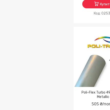
Купит
025
Poli-Flex Turbo 4
Metallic
505 ₴/по