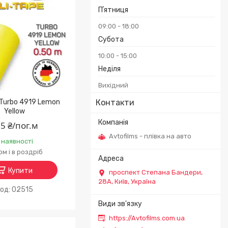
Пʼятниця
09:00
18:00
Субота
10:00
15:00
Неділя
Вихідний
x Turbo 4919 Lemon
Контакти
Yellow
5 ₴/пог.м
Avtofilms - плівка на авто
 наявності
м і в роздріб
Купити
проспект Степана Бандери,
28А, Київ, Україна
02515
https://Avtofilms.com.ua