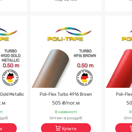
Gold Metallic
Poli-Flex Turbo 4916 Brown
Poli-Fl
г.м
505 ₴/пог.м
50
ті
В наявності
В
здріб
Оптом і в роздріб
Опто
и
Купити