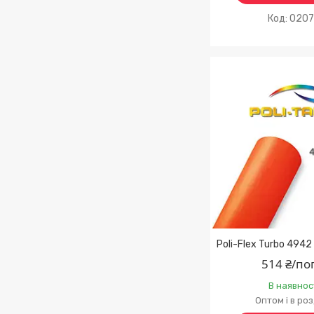
020
Poli-Flex Turbo 4942
514 ₴/по
В наявнос
Оптом і в ро