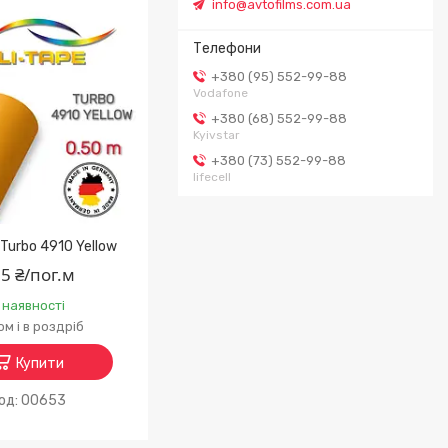
info@avtofilms.com.ua
+380 (95) 552-99-88
Vodafone
+380 (68) 552-99-88
Kyivstar
+380 (73) 552-99-88
lifecell
 Turbo 4910 Yellow
5 ₴/пог.м
 наявності
м і в роздріб
Купити
00653