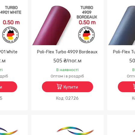
901 White
Poli-Flex Turbo 4909 Bordeaux
Poli-Flex 
г.м
505 ₴/пог.м
50
ті
В наявності
В
здріб
Оптом і в роздріб
Опто
и
Купити
15
02726