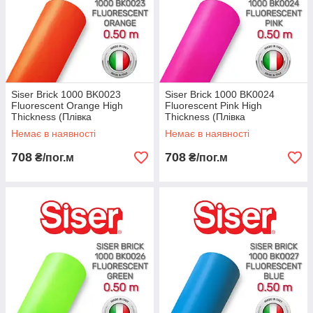
Siser Brick 1000 BK0023
Siser Brick 1000 BK0024
Fluorescent Orange High
Fluorescent Pink High
Thickness (Плівка
Thickness (Плівка
флуоресцентна для
флуоресцентна для
Немає в наявності
Немає в наявності
термопереноса
термопереноса рожева)
помаранчева)
708
708
₴/пог.м
₴/пог.м