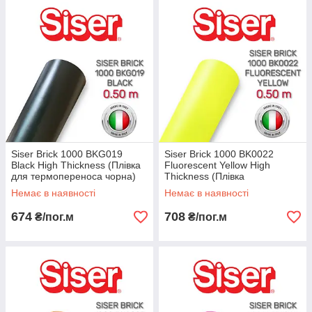
Siser Brick 1000 BKG019
Siser Brick 1000 BK0022
Black High Thickness (Плівка
Fluorescent Yellow High
для термопереноса чорна)
Thickness (Плівка
флуоресцентна для
Немає в наявності
Немає в наявності
термопереноса жовта)
674
708
₴/пог.м
₴/пог.м