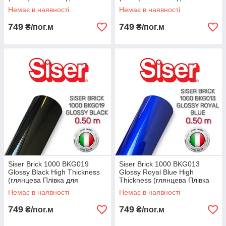
термопереноса біла)
термопереноса червона)
Немає в наявності
Немає в наявності
749
749
₴/пог.м
₴/пог.м
Siser Brick 1000 BKG019
Siser Brick 1000 BKG013
Glossy Black High Thickness
Glossy Royal Blue High
(глянцева Плівка для
Thickness (глянцева Плівка
термопереноса чорна)
для термопереноса синя)
Немає в наявності
Немає в наявності
749
749
₴/пог.м
₴/пог.м