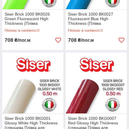
Siser Brick 1000 BK0026
Siser Brick 1000 BK0027
Green Fluorescent High
Fluorescent Blue High
Thickness (Плівка
Thickness (Плівка
флуоресцентна для
флуоресцентна для
Немає в наявності
Немає в наявності
термопереноса зелена)
термопереноса синя)
708
708
₴/пог.м
₴/пог.м
Siser Brick 1000 BKG001
Siser Brick 1000 BKG0007
Glossy White High Thickness
Red Glossy High Thickness
(глянцева Плівка для
(глянцева Плівка для