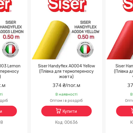
0003 Lemon
Siser Handyflex A0004 Yellow
Siser Ha
опереносу
(Плівка для термопереносу
(Плівка 
)
жовта)
г.м
374 ₴/пог.м
37
ті
В наявності
В
здріб
Оптом і в роздріб
Опто
и
Купити
58
00636