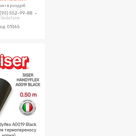
м і в роздріб
(95) 552-99-88
Vodafone
01065
dyflex A0019 Black
для термопереносу
чорна)