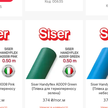
00635
55
0008 Pink
Siser Handyflex A0009 Green
Siser Hand
опереносу
(Плівка для термопереносу
(Плівка 
зелена)
небе
г.м
374 ₴/пог.м
37
ності
Немає в наявності
Нема