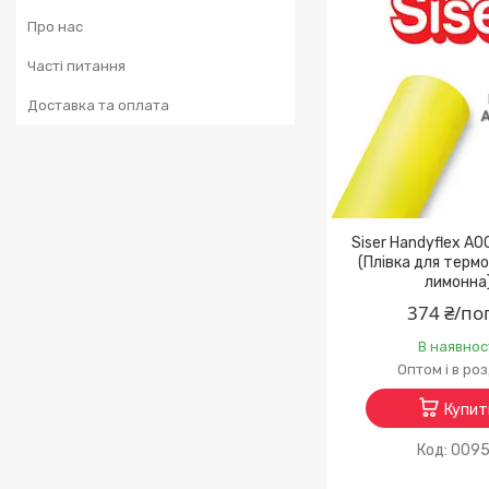
Про нас
Часті питання
Доставка та оплата
Siser Handyflex A
(Плівка для терм
лимонна
374 ₴/по
В наявнос
Оптом і в ро
Купит
009