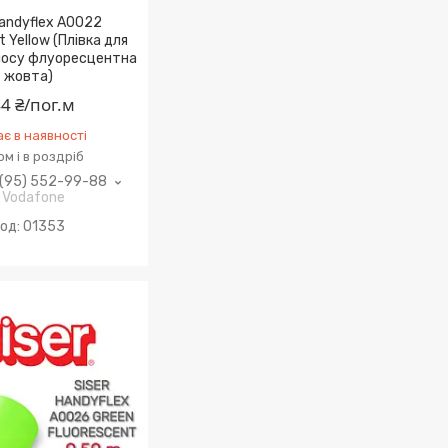
Handyflex A0022
t Yellow (Плівка для
осу флуоресцентна
жовта)
4 ₴/пог.м
є в наявності
м і в роздріб
(95) 552-99-88
Vodafone
01353