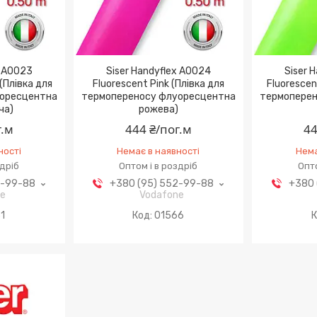
x A0023
Siser Handyflex A0024
Siser 
(Плівка для
Fluorescent Pink (Плівка для
Fluorescen
уоресцентна
термопереносу флуоресцентна
термоперен
ча)
рожева)
г.м
444 ₴/пог.м
44
ності
Немає в наявності
Нема
здріб
Оптом і в роздріб
Опто
2-99-88
+380 (95) 552-99-88
+380 
ne
Vodafone
1
01566