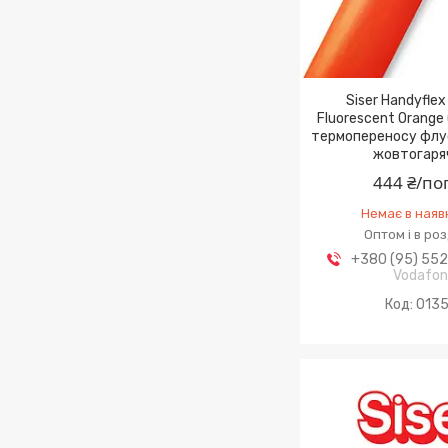
Siser Handyfle
Fluorescent Orange 
термопереносу фл
жовтогаря
444 ₴/по
Немає в наяв
Оптом і в ро
+380 (95) 55
Vodafo
0135