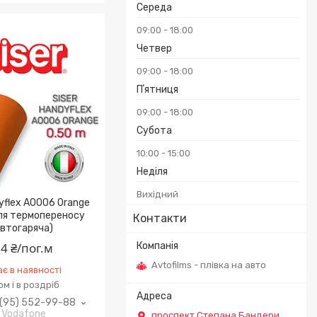
Середа
09:00
18:00
Четвер
09:00
18:00
Пʼятниця
09:00
18:00
Субота
10:00
15:00
Неділя
Вихідний
yflex A0006 Orange
для термопереносу
Контакти
втогаряча)
4 ₴/пог.м
Avtofilms - плівка на авто
є в наявності
м і в роздріб
(95) 552-99-88
Vodafone
проспект Степана Бандери,