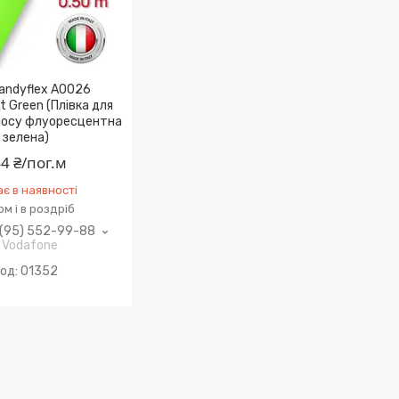
Handyflex A0026
t Green (Плівка для
осу флуоресцентна
зелена)
4 ₴/пог.м
є в наявності
м і в роздріб
(95) 552-99-88
Vodafone
01352