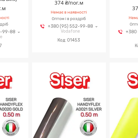
374 ₴/пог.м
г.м
37
Немає в наявності
ності
Нема
Оптом і в роздріб
здріб
Опто
+380 (95) 552-99-88
Vodafone
2-99-88
+380 
ne
01453
7