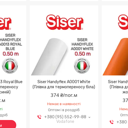
3 Royal Blue
Siser Handyflex A0001 White
Siser Hand
опереносу
(Плівка для термопереносу біла)
(Плівка 
синій)
жо
374 ₴/пог.м
г.м
37
Немає в наявності
ті
Нема
Оптом і в роздріб
здріб
Опто
+380 (95) 552-99-88
Vodafone
+380 
и