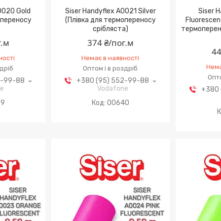
0020 Gold
Siser Handyflex A0021 Silver
Siser 
опереносу
(Плівка для термопереносу
Fluorescen
срібляста)
термоперен
г.м
374 ₴/пог.м
44
ності
Немає в наявності
Нема
здріб
Оптом і в роздріб
Опто
2-99-88
+380 (95) 552-99-88
ne
Vodafone
+380 
39
00640