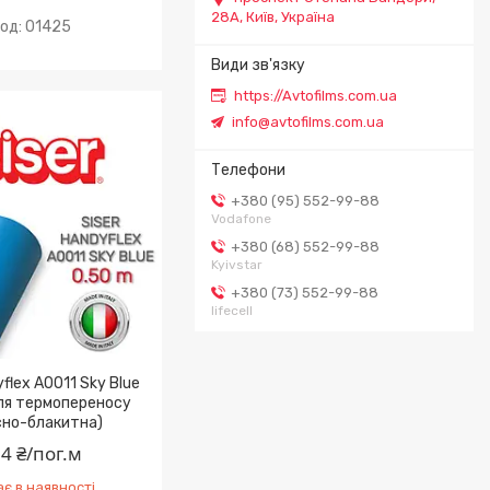
28А, Київ, Україна
01425
https://Avtofilms.com.ua
info@avtofilms.com.ua
+380 (95) 552-99-88
Vodafone
+380 (68) 552-99-88
Kyivstar
+380 (73) 552-99-88
lifecell
yflex A0011 Sky Blue
для термопереносу
сно-блакитна)
4 ₴/пог.м
є в наявності