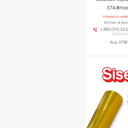
374 ₴/по
Немає в наяв
Оптом і в ро
+380 (95) 55
Vodafo
0118