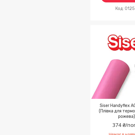
012
Siser Handyflex A
(Плівка для терм
рожева)
374 ₴/по
Немає в наяв