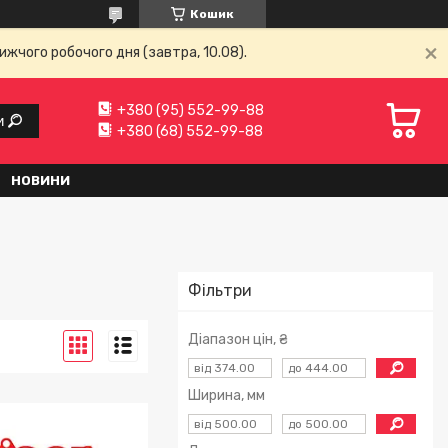
Кошик
ижчого робочого дня (завтра, 10.08).
+380 (95) 552-99-88
и
+380 (68) 552-99-88
НОВИНИ
Фільтри
Діапазон цін, ₴
Ширина, мм