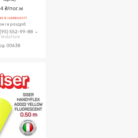
4 ₴/пог.м
є в наявності
м і в роздріб
(95) 552-99-88
Vodafone
00638