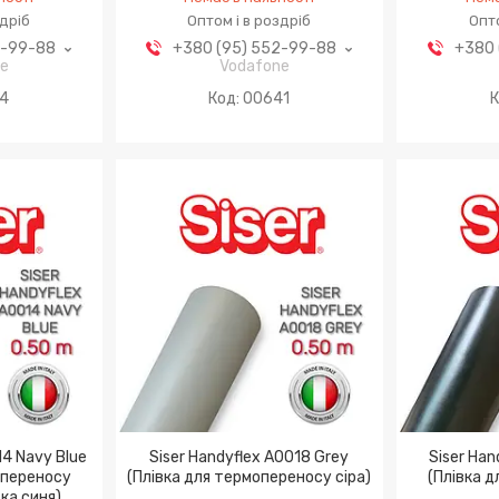
здріб
Оптом і в роздріб
Опто
2-99-88
+380 (95) 552-99-88
+380 
ne
Vodafone
54
00641
14 Navy Blue
Siser Handyflex A0018 Grey
Siser Han
опереносу
(Плівка для термопереносу сіра)
(Плівка 
ка синя)