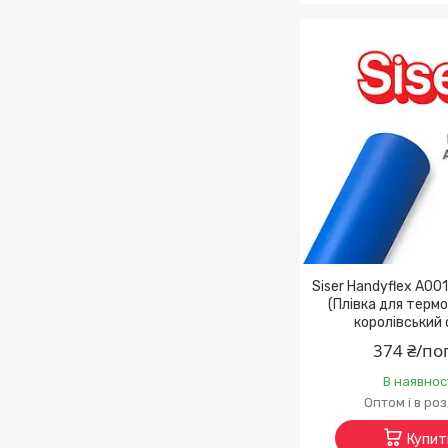
Siser Handyflex A001
(Плівка для терм
королівський 
374 ₴/по
В наявнос
Оптом і в ро
Купит