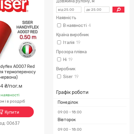
Довжина рулону, м
Наявність
В наявності
4
Країна виробник
Італія
19
Прозора плівка
Ні
19
ndyflex A0007 Red
Виробник
для термопереносу
Siser
19
червона)
4 ₴/пог.м
Графік роботи
 наявності
м і в роздріб
Понеділок
Купити
09:00
18:00
Вівторок
00637
09:00
18:00