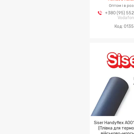
Оптом і в ро
+380 (95) 55
Vodafo
013
Siser Handyflex A00
(Плівка для терм
військово-морсь