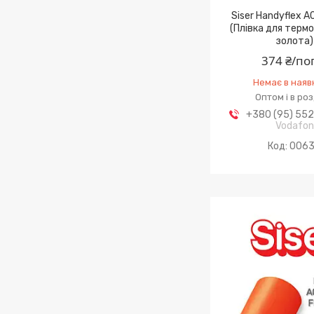
Siser Handyflex A
(Плівка для терм
золота)
374 ₴/по
Немає в наяв
Оптом і в ро
+380 (95) 55
Vodafo
006