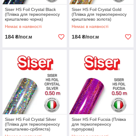
Siser HS Foil Crystal Black
Siser HS Foil Crystal Gold
(Плівка для термопереносу
(Плівка для термопереносу
кришталево чорна)
кришталево золота)
Немає в наявності
Немає в наявності
184
184
₴/пог.м
₴/пог.м
Siser HS Foil Crystal Silver
Siser HS Foil Fucsia (Плівка
(Плівка для термопереносу
для термопереносу
кришталево-срібляста)
пурпурова)