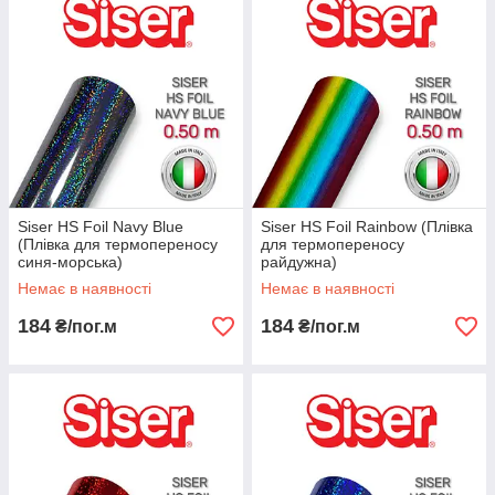
Siser HS Foil Navy Blue
Siser HS Foil Rainbow (Плівка
(Плівка для термопереносу
для термопереносу
синя-морська)
райдужна)
Немає в наявності
Немає в наявності
184
184
₴/пог.м
₴/пог.м