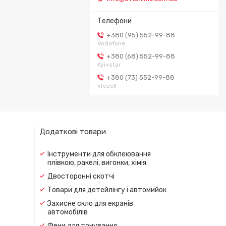
+380 (95) 552-99-88
Vodafone
+380 (68) 552-99-88
Kyivstar
+380 (73) 552-99-88
lifecell
Додаткові товари
Інструменти для обклеювання
плівкою, ракелі, вигонки, хімія
Двосторонні скотчі
Товари для детейлінгу і автомийок
Захисне скло для екранів
автомобілів
Фени для тонування