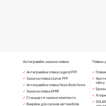
Антигравійні захисні плівки
Плівки 
Антигравійна плівка Legend PPF
Плівк
Захисна плівка Llumar PPF
Архіте
офісу
Антигравійна плівка Hexis Bodyfence
Броньо
Захисна плівка KPMF
Атерма
Стандартні захисні комплекти
SOLAR
Викрійки для салонів автомобілів
для т