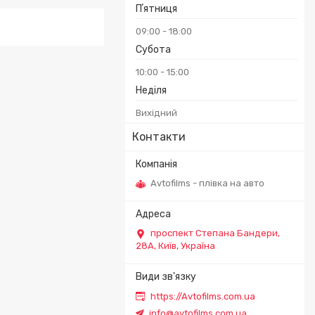
Пʼятниця
09:00
18:00
Субота
10:00
15:00
Неділя
Вихідний
Контакти
Avtofilms - плівка на авто
проспект Степана Бандери,
28А, Київ, Україна
https://Avtofilms.com.ua
info@avtofilms.com.ua