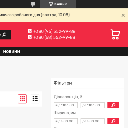
Кошик
ижчого робочого дня (завтра, 10.08).
+380 (95) 552-99-88
и
+380 (68) 552-99-88
НОВИНИ
Фільтри
Діапазон цін, ₴
Ширина, мм