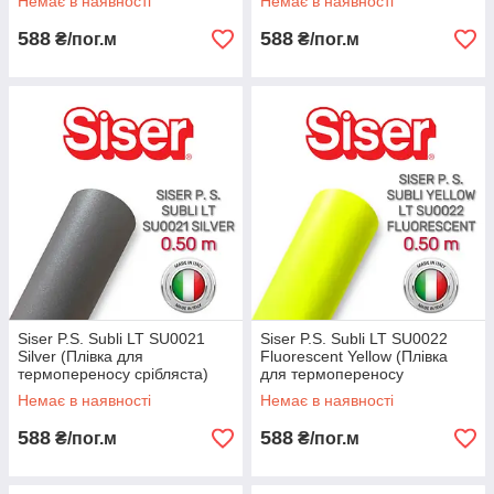
Немає в наявності
Немає в наявності
588
588
₴/пог.м
₴/пог.м
Siser P.S. Subli LT SU0021
Siser P.S. Subli LT SU0022
Silver (Плівка для
Fluorescent Yellow (Плівка
термопереносу срібляста)
для термопереносу
флуоресцентна жовта)
Немає в наявності
Немає в наявності
588
588
₴/пог.м
₴/пог.м