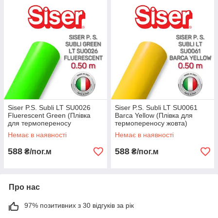
Siser P.S. Subli LT SU0026
Siser P.S. Subli LT SU0061
Fluerescent Green (Плівка
Barca Yellow (Плівка для
для термопереносу
термопереносу жовта)
флуоресцентна зелена)
Немає в наявності
Немає в наявності
588
588
₴/пог.м
₴/пог.м
Про нас
97% позитивних з 30 відгуків за рік