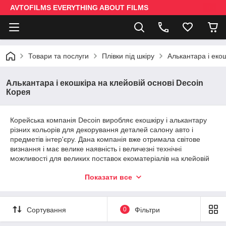
AVTOFILMS EVERYTHING ABOUT FILMS
Товари та послуги
Плівки під шкіру
Алькантара і еко
Алькантара і екошкіра на клейовій основі Decoin
Корея
Корейська компанія Decoin виробляє екошкіру і алькантару
різних кольорів для декорування деталей салону авто і
предметів інтер'єру. Дана компанія вже отримала світове
визнання і має велике наявність і величезні технічні
можливості для великих поставок екоматеріалів на клейовій
основі на територію України. Продукція компанії Decoin нічим
Показати все
не поступається за якістю італійської алькантара, але більш
доступна за ціною. У свою чергу має значні переваги за
якістю, зносостійкості і розтягування порівняно з китайськими
аналогами.
Сортування
0
Фільтри