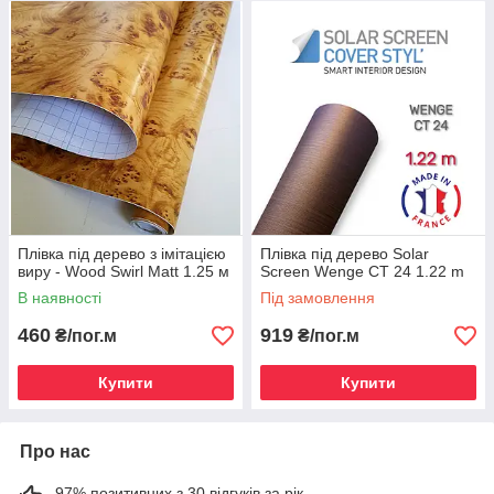
Плівка під дерево з імітацією
Плівка під дерево Solar
виру - Wood Swirl Matt 1.25 м
Screen Wenge CT 24 1.22 m
В наявності
Під замовлення
ПЕРЕВАГИ ВИКОРИСТАННЯ COVER
STYL'®
460
919
₴/пог.м
₴/пог.м
Купити
Купити
ЕСТЕТИЧНО
Створює переконливу і безшовну імітацію візуальних і
тактильних властивостей натуральних матеріалів.
Про нас
97% позитивних з 30 відгуків за рік