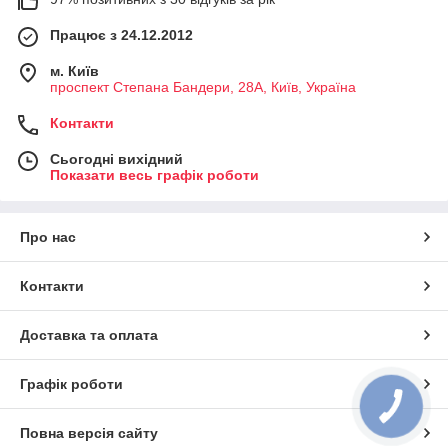
Працює з 24.12.2012
ШВИДКА УСТАНОВКА
Легка, надшвидка і нескладна установка.
м. Київ
проспект Степана Бандери, 28А, Київ, Україна
Контакти
НИЗКОЗАТРАТНО
Сьогодні вихідний
Економія аж до 50%, в порівнянні з класичним варіантом
Показати весь графік роботи
фарбування поверхонь, при однаковому результаті.
Про нас
СТІЙКО
Контакти
10 років гарантії від розширення матеріалу, пожовтіння,
розтріскування та інших змін зовнішнього вигляду.
Доставка та оплата
Графік роботи
ГІГІЄНІЧНО
Легке і швидке обслуговування матеріалу, видатні властивості
Повна версія сайту
поверхні якого дозволяють полегшити чищення, усунути