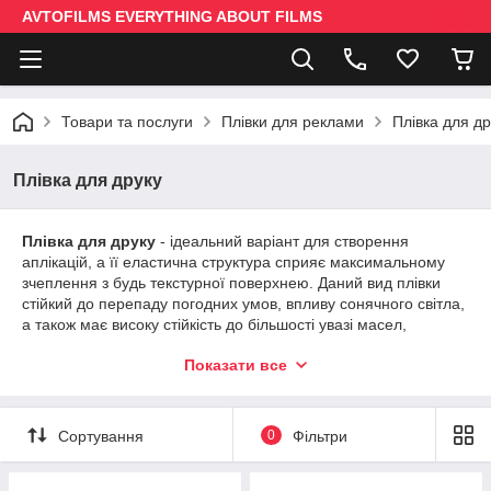
AVTOFILMS EVERYTHING ABOUT FILMS
Товари та послуги
Плівки для реклами
Плівка для др
Плівка для друку
Плівка для друку
- ідеальний варіант для створення
аплікацій, а її еластична структура сприяє максимальному
зчеплення з будь текстурної поверхнею. Даний вид плівки
стійкий до перепаду погодних умов, впливу сонячного світла,
а також має високу стійкість до більшості увазі масел,
кислотних і лужних середовищ. Всі плівки серії створено
Показати все
спеціально для тривалої зовнішньої експлуатації. Друк на
даному виді плівки призначена для декорування вуличних
вивісок, виготовлення написів підвищеного вимоги до
довговічності і зносостійкості. Структура матеріалу дозволяє
Сортування
0
Фільтри
використовувати плівку на вигнутих і шорстких поверхнях.
Плівка добре витримує температурні перепади від 50 до +110