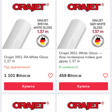
°С, при цьому на її зовнішньому вигляді нічого не
позначиться. Навіть в таких неймовірних температурних
умовах, термін її служби становить 10 - 12 років.
Orajet 3651 White Gloss —
Orajet 3951 RA White Gloss
біла полімерна плівка для
1.37 m
друку 1.37 m
Під замовлення
В наявності
1 101
459
₴/пог.м
₴/пог.м
Купити
Купити