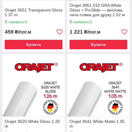
Orajet 3951 010 GRA White
Orajet 3651 Transparent Gloss
Gloss + ProSlide — вінілова,
1.37 m
лита плівка для друку 1.52 м
В наявності
В наявності
459
1 221
₴/пог.м
₴/пог.м
Купити
Купити
Orajet 3620 White Gloss 1.26
Orajet 3641 White Matte 1.05
m
m