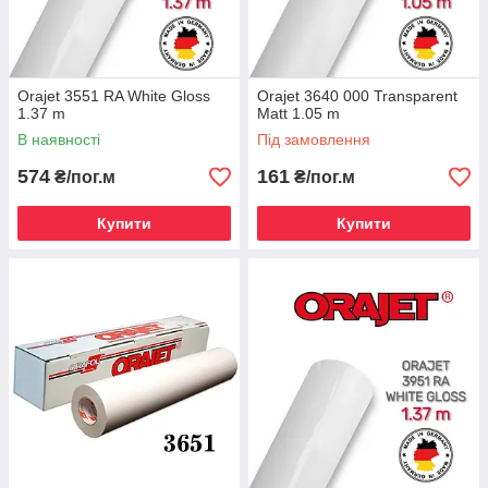
Orajet 3551 RA White Gloss
Orajet 3640 000 Transparent
1.37 m
Matt 1.05 m
В наявності
Під замовлення
574
161
₴/пог.м
₴/пог.м
Купити
Купити