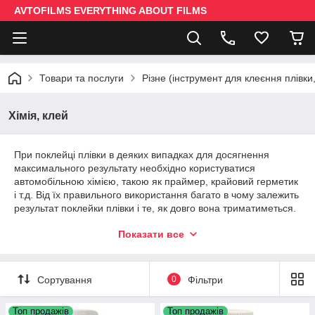
AVTOFILMS EVERYTHING ABOUT FILMS
Товари та послуги
Різне (інструмент для клеєння плівки,
Хімія, клей
При поклейці плівки в деяких випадках для досягнення
максимального результату необхідно користуватися
автомобільною хімією, такою як праймер, крайовий герметик
і т.д. Від їх правильного використання багато в чому залежить
результат поклейки плівки і те, як довго вона триматиметься.
Автомобільною хімією необхідно користуватися правильно,
Показати все
наносити стільки скільки потрібно і на потрібні місця
автомобіля. При обклеюванні автомобіля плівкою також
потрібно замислюватися і про зняття вінілової плівки з авто,
Сортування
0
Фільтри
що буде дуже проблематично, якщо весь автомобіль буде в
праймері. З усіх питань щодо спеціалізованої автомобільної
хімії та автомобільних плівок звертайтесь до нас і ми Вам
Топ продажів
Топ продажів