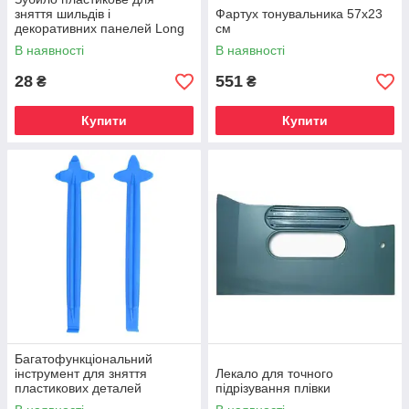
зняття шильдів і
Фартух тонувальника 57х23
декоративних панелей Long
см
Squeegee
В наявності
В наявності
28
551
₴
₴
Купити
Купити
Багатофункціональний
інструмент для зняття
Лекало для точного
пластикових деталей
підрізування плівки