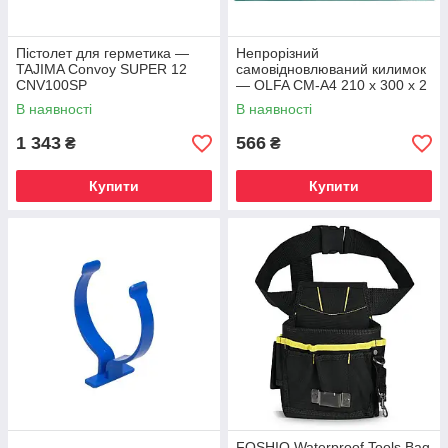
Пістолет для герметика —
Непрорізний
TAJIMA Convoy SUPER 12
самовідновлюваний килимок
CNV100SP
— OLFA CM-A4 210 х 300 x 2
мм
В наявності
В наявності
1 343
566
₴
₴
Купити
Купити
FOSHIO Waterproof Tools Bag