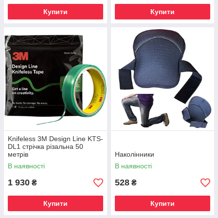
Купити
Купити
Knifeless 3М Design Line KTS-
DL1 стрічка різальна 50
метрів
Наколінники
В наявності
В наявності
1 930
528
₴
₴
Купити
Купити