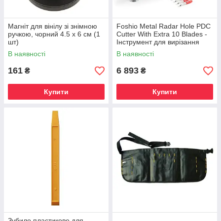
Магніт для вінілу зі знімною
Foshio Metal Radar Hole PDC
ручкою, чорний 4.5 х 6 см (1
Cutter With Extra 10 Blades -
шт)
Інструмент для вирізання
парктроніків
В наявності
В наявності
161
6 893
₴
₴
Купити
Купити
Зубило пластикове для