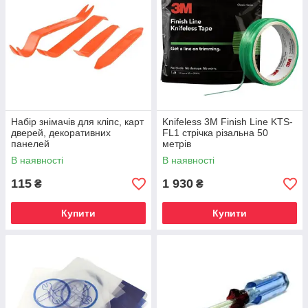
Набір знімачів для кліпс, карт
Knifeless 3М Finish Line KTS-
дверей, декоративних
FL1 стрічка різальна 50
панелей
метрів
В наявності
В наявності
115
1 930
₴
₴
Купити
Купити