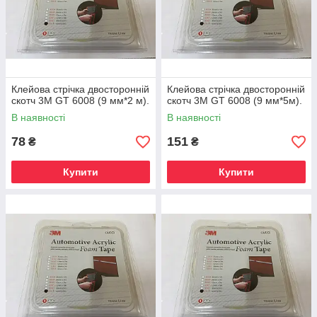
склеюваного шва. Гнучкість стрічки компенсує теплове
розширення між різнорідними за фізичним властивостям
матеріалами, тому вони можуть бути склеєні між собою з
упевненістю.
Клейова стрічка двосторонній
Клейова стрічка двосторонній
скотч 3М GT 6008 (9 мм*2 м).
скотч 3М GT 6008 (9 мм*5м).
В наявності
В наявності
78
151
₴
₴
Купити
Купити