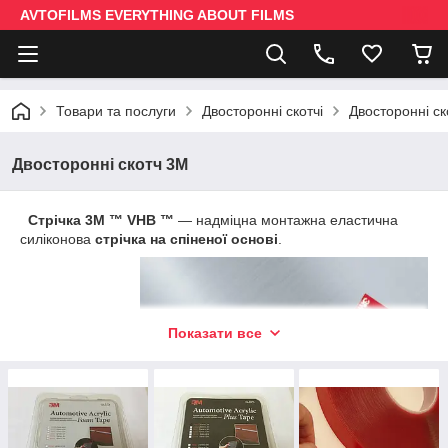
AVTOFILMS EVERYTHING ABOUT FILMS
Товари та послуги
Двосторонні скотчі
Двосторонні с
Двосторонні скотч 3М
Стрічка 3M ™ VHB ™
― надміцна монтажна еластична
силіконова
стрічка на спіненої основі
.
Показати все