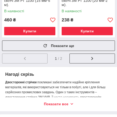
скотч 3М РТ 1100 (15 мм*5
скотч 3М РТ 1100 (20 мм*2
м).
м).
В наявності
В наявності
460
238
₴
₴
Купити
Купити
Показати ще
1
/ 2
Нагоді скрізь
Двосторонні стрічки
покликані забезпечити надійне кріплення
матеріалів, які використовуються не тільки в побуті, але і для більш
серйозних промислових завдань. Один з таких інструментів –
двостороння стрічка 3M VHB
. Її часто називають
двостороннім
скотчем
, але це не зовсім так. Якщо звичайний
двосторонній скотч
Показати все
складається з будь-якої основи (паперу, фольги, плівки, піни)
і клейового шару, що знаходиться над основою, так і під нею, то
стрічка 3M VHB
являє собою суцільний клейовий шар, який для