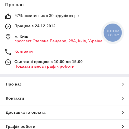
Про нас
зручності користувача зроблений у вигляді
двосторонньої стрічки
.
Таким чином, будівельник чи монтажник отримує клей, але не у тюбику,
97% позитивних з 30 відгуків за рік
а в зручному рулоні.
Працює з 24.12.2012
КНОПКА
ЗВ'ЯЗКУ
м. Київ
проспект Степана Бандери, 28А, Київ, Україна
Контакти
Сьогодні працює з 10:00 до 15:00
Показати весь графік роботи
Про нас
Контакти
прозорий скотч
для приклейки дзеркала лобове скло
Доставка та оплата
3M VHB забезпечує високу міцність з'єднання матеріалів, таких як
сталь, дерево, ПВХ, АБС, полістирол, акрил, і навіть таких складних
Графік роботи
пластиків, як поліетилен і поліпропілен. Температурний діапазон