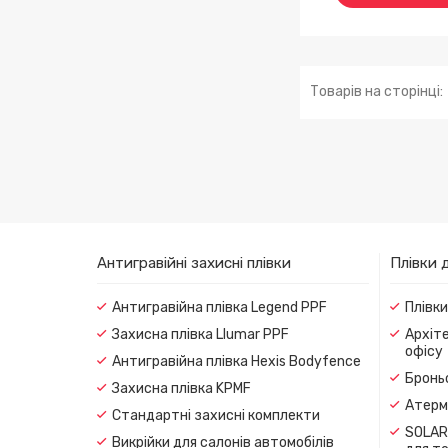
Антигравійні захисні плівки
Плівки 
Антигравійна плівка Legend PPF
Плівк
Захисна плівка Llumar PPF
Архіте
офісу
Антигравійна плівка Hexis Bodyfence
Броньо
Захисна плівка KPMF
Атерма
Стандартні захисні комплекти
SOLAR
Викрійки для салонів автомобілів