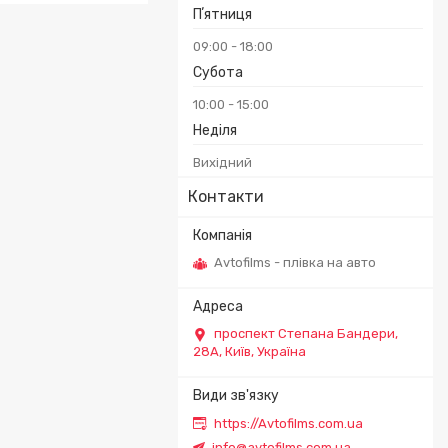
Пʼятниця
09:00
18:00
Субота
10:00
15:00
Неділя
Вихідний
Контакти
Avtofilms - плівка на авто
проспект Степана Бандери,
28А, Київ, Україна
https://Avtofilms.com.ua
info@avtofilms.com.ua