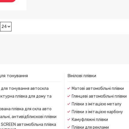
для тонування
Вінілові плівки
и для тонування автоскла
Матові автомобільні плівки
ктурна плівка для дому та
Глянцеві автомобільні плівки
Плівки з імітацією металу
вана плівка для скла авто
Плівки з імітацією карбону
льні, антивідблискові плівки
Камуфляжні плівки
 SCREEN автомобільна плівка
Плівки для реклами