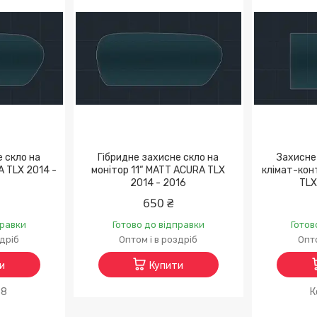
е скло на
Гібридне захисне скло на
Захисне 
A TLX 2014 -
монітор 11“ MATT ACURA TLX
клімат-кон
2014 - 2016
TLX
650 ₴
правки
Готово до відправки
Готов
здріб
Оптом і в роздріб
Опто
и
Купити
88