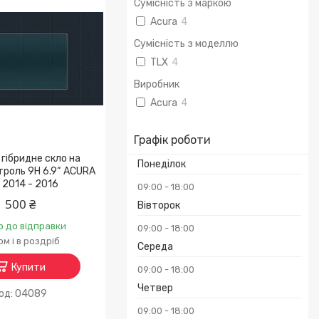
Сумісність з маркою
Acura
4
Сумісність з моделлю
TLX
4
Виробник
Acura
4
Графік роботи
гібридне скло на
Понеділок
троль 9H 6.9“ ACURA
 2014 - 2016
09:00
18:00
500 ₴
Вівторок
о до відправки
09:00
18:00
м і в роздріб
Середа
Купити
09:00
18:00
Четвер
04089
09:00
18:00