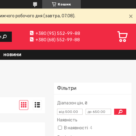
Кошик
ижчого робочого дня (завтра, 07.08).
+380 (95) 552-99-88
и
+380 (68) 552-99-88
НОВИНИ
Фільтри
Діапазон цін, ₴
Наявність
В наявності
4