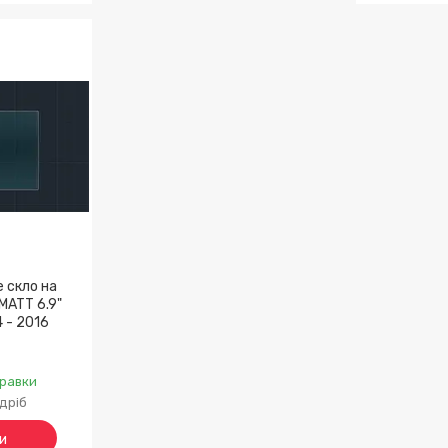
е скло на
MATT 6.9"
 - 2016
правки
здріб
и