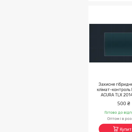
Захисне гібридн
клімат-контроль 
ACURA TLX 2014
500 ₴
Готово до від
Оптом і в ро
Купит