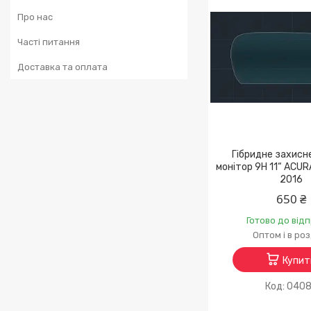
Про нас
Часті питання
Доставка та оплата
Гібридне захисн
монітор 9H 11“ ACUR
2016
650 ₴
Готово до від
Оптом і в ро
Купит
040