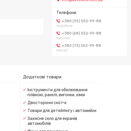
+380 (95) 552-99-88
Vodafone
+380 (68) 552-99-88
Kyivstar
+380 (73) 552-99-88
lifecell
Додаткові товари
Інструменти для обклеювання
плівкою, ракелі, вигонки, хімія
Двосторонні скотчі
Товари для детейлінгу і автомийок
Захисне скло для екранів
автомобілів