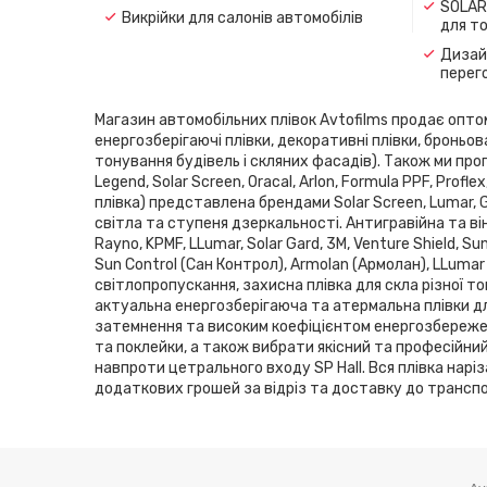
SOLAR
Викрійки для салонів автомобілів
для т
Дизайн
перег
Магазин автомобільних плівок Avtofilms продає оптом і
енергозберігаючі плівки, декоративні плівки, броньов
тонування будівель і скляних фасадів). Також ми проп
Legend, Solar Screen, Oracal, Arlon, Formula PPF, Pro
плівка) представлена ​​брендами Solar Screen, Lumar,
світла та ступеня дзеркальності. Антигравійна та він
Rayno, KPMF, LLumar, Solar Gard, 3M, Venture Shield, 
Sun Control (Сан Контрол), Armolan (Армолан), LLumar
світлопропускання, захисна плівка для скла різної то
актуальна енергозберігаюча та атермальна плівки дл
затемнення та високим коефіцієнтом енергозбереженн
та поклейки, а також вибрати якісний та професійни
навпроти цетрального входу SP Hаll. Вся плівка нарі
додаткових грошей за відріз та доставку до транспор