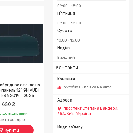
09:00
18:00
Пʼятниця
09:00
18:00
Субота
10:00
15:00
Неділя
Вихідний
Контакти
ибридное стекло на
Avtofilms - плівка на авто
панель 12“ 9H AUDI
/ RS6 2019 - 2025
650 ₴
проспект Степана Бандери,
о до відправки
28А, Київ, Україна
м і в роздріб
Купити