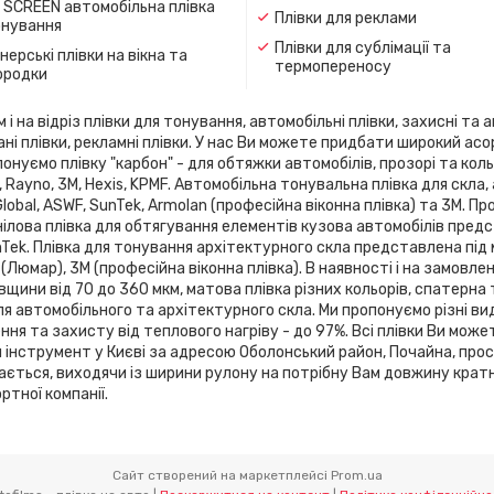
 SCREEN автомобільна плівка
Плівки для реклами
онування
Плівки для сублімації та
ерські плівки на вікна та
термопереносу
ородки
 на відріз плівки для тонування, автомобільні плівки, захисні та а
ані плівки, рекламні плівки. У нас Ви можете придбати широкий ас
онуємо плівку "карбон" - для обтяжки автомобілів, прозорі та кольо
flex, Rayno, 3М, Hexis, KPMF. Автомобільна тонувальна плівка для 
 Global, ASWF, SunTek, Armolan (професійна віконна плівка) та 3М. 
ілова плівка для обтягування елементів кузова автомобілів предста
SunTek. Плівка для тонування архітектурного скла представлена ​​під
 (Люмар), 3М (професійна віконна плівка). В наявності і на замовле
вщини від 70 до 360 мкм, матова плівка різних кольорів, спатерна
я автомобільного та архітектурного скла. Ми пропонуємо різні ви
я та захисту від теплового нагріву - до 97%. Всі плівки Ви може
й інструмент у Києві за адресою Оболонський район, Почайна, про
зається, виходячи із ширини рулону на потрібну Вам довжину кратн
тної компанії.
Сайт створений на маркетплейсі
Prom.ua