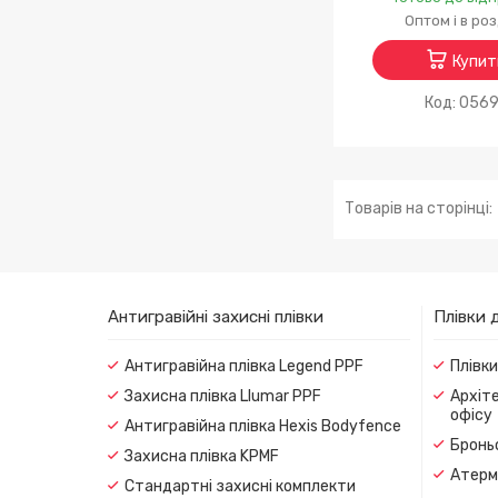
Оптом і в ро
Купит
056
Антигравійні захисні плівки
Плівки 
Антигравійна плівка Legend PPF
Плівк
Захисна плівка Llumar PPF
Архіте
офісу
Антигравійна плівка Hexis Bodyfence
Броньо
Захисна плівка KPMF
Атерма
Стандартні захисні комплекти