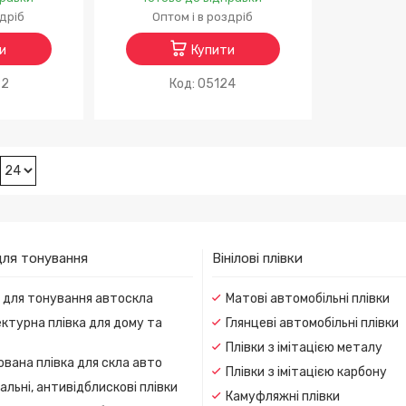
здріб
Оптом і в роздріб
и
Купити
92
05124
для тонування
Вінілові плівки
и для тонування автоскла
Матові автомобільні плівки
ктурна плівка для дому та
Глянцеві автомобільні плівки
Плівки з імітацією металу
вана плівка для скла авто
Плівки з імітацією карбону
льні, антивідблискові плівки
Камуфляжні плівки