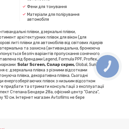
Фени для тонування
Матеріали для полірування
автомобіля
нтивандальні плівки, дзеркальні плівки,
ортимент архітектурних плівок для вікон (для
рові литі плівки для автомобілів від світових лідерів
скла, атермальна та захисна (антивандальна, бронююча
Пропонується безліч варіантів пропускання сонячного
влена ​​під брендами Legend, Formula PPF, Proflex,
 марками:
Solar Screen, Cолар скрин,
Global, SunTek,
ння є: дзеркальна плівка з різними відсотками
 тонуюча плівка, декоративна плівка. Сьогодні
ди енергозберігаючих плівок з низьким відсотком
те придбати та отримати консультації з експлуатації
спект Степана Бендери 28а, офісний центр "Ganza",
у 10 см. Інтернет магазин Avtofilms не бере