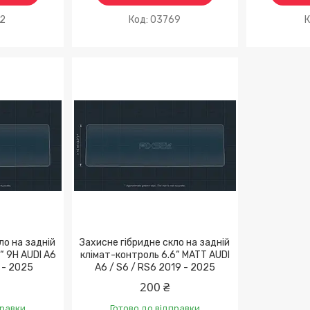
02
03769
ло на задній
Захисне гібридне скло на задній
“ 9H AUDI A6
клімат-контроль 6.6“ MATT AUDI
 - 2025
A6 / S6 / RS6 2019 - 2025
200 ₴
правки
Готово до відправки