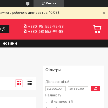
Кошик
ижчого робочого дня (завтра, 10.08).
+380 (95) 552-99-88
и
+380 (68) 552-99-88
НОВИНИ
Фільтри
Діапазон цін, ₴
Наявність
В наявності
8