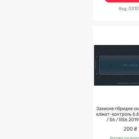
031
Захисне гібридне ск
клімат-контроль 6.6
/ S6 / RS6 2019
200 ₴
Готово до від