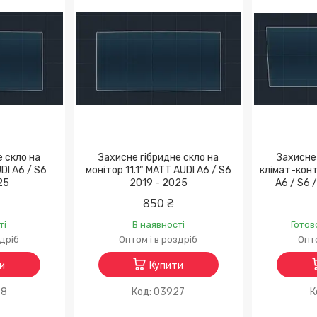
е скло на
Захисне гібридне скло на
Захисне 
UDI A6 / S6
монітор 11.1“ MATT AUDI A6 / S6
клімат-конт
25
2019 - 2025
A6 / S6 
850 ₴
ті
В наявності
Готов
здріб
Оптом і в роздріб
Опто
и
Купити
98
03927