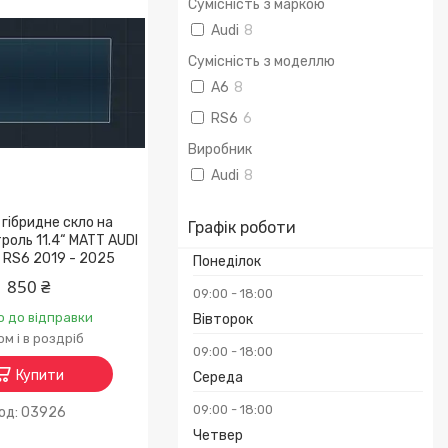
Сумісність з маркою
Audi
8
Сумісність з моделлю
A6
8
RS6
6
Виробник
Audi
8
гібридне скло на
Графік роботи
роль 11.4“ MATT AUDI
/ RS6 2019 - 2025
Понеділок
850 ₴
09:00
18:00
о до відправки
Вівторок
м і в роздріб
09:00
18:00
Купити
Середа
09:00
18:00
03926
Четвер