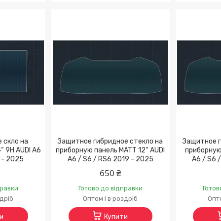
е скло на
Защитное гибридное стекло на
Защитное г
“ 9H AUDI A6
приборную панель MATT 12“ AUDI
приборную 
 - 2025
A6 / S6 / RS6 2019 - 2025
A6 / S6 
650 ₴
правки
Готово до відправки
Готов
здріб
Оптом і в роздріб
Опто
и
Купити