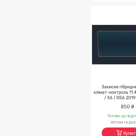
Захисне гібридн
клімат-контроль 11.4
/ S6 / RS6 2019
850 ₴
Готово до від
Оптом і в ро
Купит