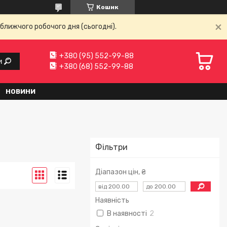
Кошик
ближчого робочого дня (сьогодні).
+380 (95) 552-99-88
и
+380 (68) 552-99-88
НОВИНИ
Фільтри
Діапазон цін, ₴
Наявність
В наявності
2