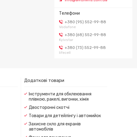
+380 (95) 552-99-88
Vodafone
+380 (68) 552-99-88
Kyivstar
+380 (73) 552-99-88
lifecell
Додаткові товари
Інструменти для обклеювання
плівкою, ракелі, вигонки, хімія
Двосторонні скотчі
Товари для детейлінгу і автомийок
Захисне скло для екранів
автомобілів