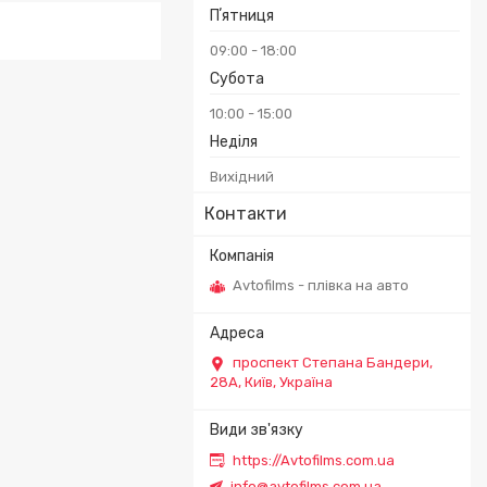
Пʼятниця
09:00
18:00
Субота
10:00
15:00
Неділя
Вихідний
Контакти
Avtofilms - плівка на авто
проспект Степана Бандери,
28А, Київ, Україна
https://Avtofilms.com.ua
info@avtofilms.com.ua