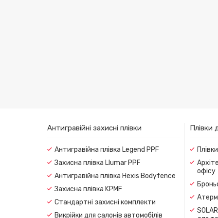
Антигравійні захисні плівки
Плівки 
Антигравійна плівка Legend PPF
Плівк
Захисна плівка Llumar PPF
Архіте
офісу
Антигравійна плівка Hexis Bodyfence
Броньо
Захисна плівка KPMF
Атерма
Стандартні захисні комплекти
SOLAR
Викрійки для салонів автомобілів