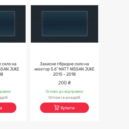
е скло на
Захисне гібридне скло на
ISSAN JUKE
монітор 5.6" MATT NISSAN JUKE
18
2015 - 2018
200 ₴
правки
Готово до відправки
здріб
Оптом і в роздріб
и
Купити