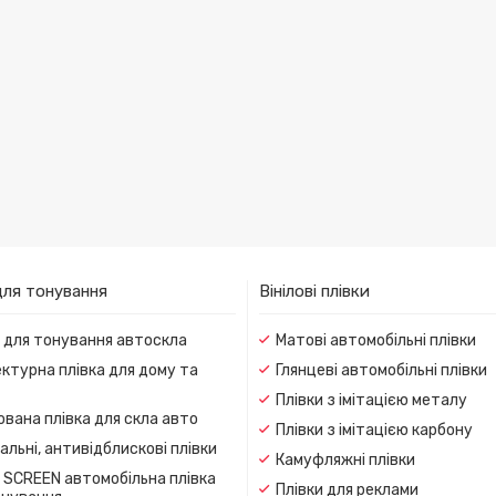
для тонування
Вінілові плівки
и для тонування автоскла
Матові автомобільні плівки
ктурна плівка для дому та
Глянцеві автомобільні плівки
Плівки з імітацією металу
вана плівка для скла авто
Плівки з імітацією карбону
льні, антивідблискові плівки
Камуфляжні плівки
 SCREEN автомобільна плівка
Плівки для реклами