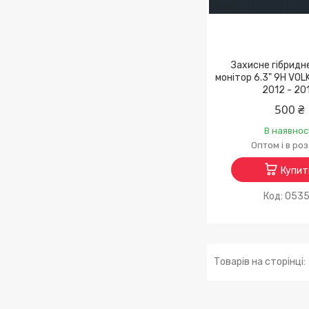
Захисне гібридн
монітор 6.3" 9H VO
2012 - 20
500 ₴
В наявнос
Оптом і в ро
Купит
053