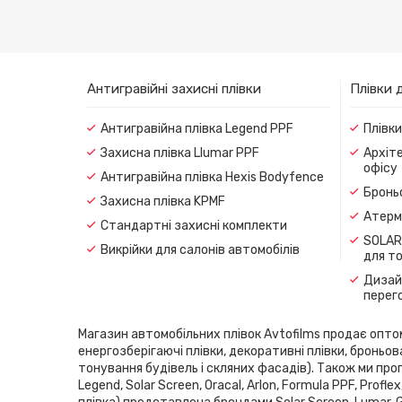
Антигравійні захисні плівки
Плівки 
Антигравійна плівка Legend PPF
Плівк
Захисна плівка Llumar PPF
Архіте
офісу
Антигравійна плівка Hexis Bodyfence
Броньо
Захисна плівка KPMF
Атерма
Стандартні захисні комплекти
SOLAR
Викрійки для салонів автомобілів
для т
Дизайн
перег
Магазин автомобільних плівок Avtofilms продає оптом і
енергозберігаючі плівки, декоративні плівки, броньов
тонування будівель і скляних фасадів). Також ми проп
Legend, Solar Screen, Oracal, Arlon, Formula PPF, Pro