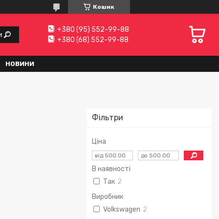
Кошик
+380 (95) 552-99-88
и
+380 (68) 552-99-88
НОВИНИ
Фільтри
Ціна
В наявності
Так
2
Виробник
Volkswagen
2