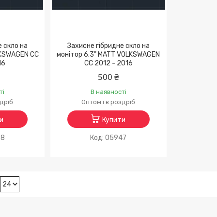
е скло на
Захисне гібридне скло на
LKSWAGEN CC
монітор 6.3" MATT VOLKSWAGEN
16
CC 2012 - 2016
500 ₴
ті
В наявності
здріб
Оптом і в роздріб
и
Купити
58
05947