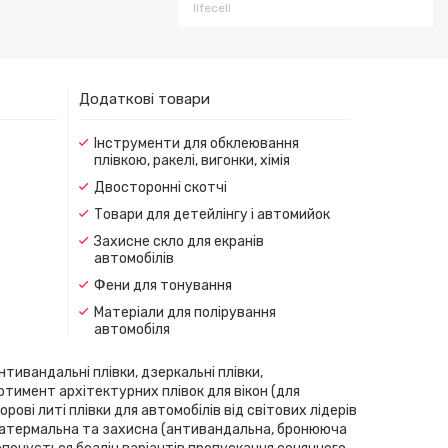
lifecell
Додаткові товари
Інструменти для обклеювання
плівкою, ракелі, вигонки, хімія
Двосторонні скотчі
Товари для детейлінгу і автомийок
Захисне скло для екранів
автомобілів
Фени для тонування
Матеріали для полірування
автомобіля
нтивандальні плівки, дзеркальні плівки,
ортимент архітектурних плівок для вікон (для
рові литі плівки для автомобілів від світових лідерів
скла, атермальна та захисна (антивандальна, бронююча