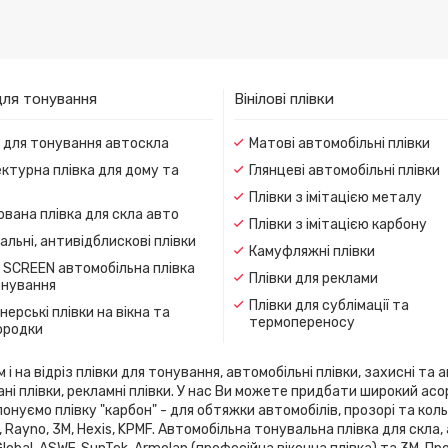
для тонування
Вінілові плівки
и для тонування автоскла
Матові автомобільні плівки
ктурна плівка для дому та
Глянцеві автомобільні плівки
Плівки з імітацією металу
вана плівка для скла авто
Плівки з імітацією карбону
льні, антивідблискові плівки
Камуфляжні плівки
 SCREEN автомобільна плівка
Плівки для реклами
онування
Плівки для сублімації та
ерські плівки на вікна та
термопереносу
ородки
 на відріз плівки для тонування, автомобільні плівки, захисні та а
ані плівки, рекламні плівки. У нас Ви можете придбати широкий ас
онуємо плівку "карбон" - для обтяжки автомобілів, прозорі та кольо
flex, Rayno, 3М, Hexis, KPMF. Автомобільна тонувальна плівка для 