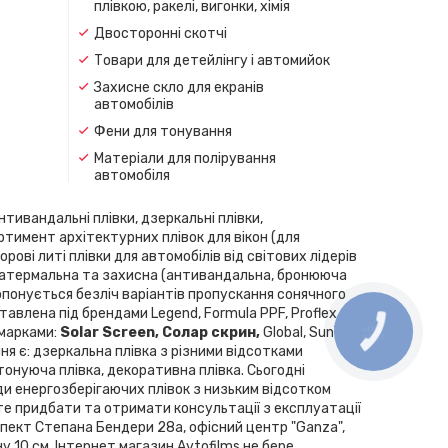
плівкою, ракелі, вигонки, хімія
Двосторонні скотчі
Товари для детейлінгу і автомийок
Захисне скло для екранів
автомобілів
Фени для тонування
Матеріали для полірування
автомобіля
нтивандальні плівки, дзеркальні плівки,
ортимент архітектурних плівок для вікон (для
рові литі плівки для автомобілів від світових лідерів
скла, атермальна та захисна (антивандальна, бронююча
Пропонується безліч варіантів пропускання сонячного
влена ​​під брендами Legend, Formula PPF, Proflex,
 марками:
Solar Screen, Cолар скрин,
Global, SunTek,
ння є: дзеркальна плівка з різними відсотками
 тонуюча плівка, декоративна плівка. Сьогодні
ди енергозберігаючих плівок з низьким відсотком
те придбати та отримати консультації з експлуатації
спект Степана Бендери 28а, офісний центр "Ganza",
у 10 см. Інтернет магазин Avtofilms не бере