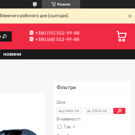
Кошик
ближчого робочого дня (сьогодні).
+380 (95) 552-99-88
и
+380 (68) 552-99-88
НОВИНИ
Фільтри
Ціна
В наявності
Так
4