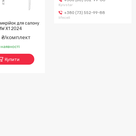
Kyivstar
+380 (73) 552-99-88
lifecell
икрійок для салону
MW X1 2024
9 ₴/комплект
 наявності
Купити