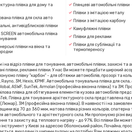
ктурна плівка для дому та
Глянцеві автомобільні плівки
Плівки з імітацією металу
вана плівка для скла авто
Плівки з імітацією карбону
льні, антивідблискові плівки
Камуфляжні плівки
 SCREEN автомобільна плівка
Плівки для реклами
онування
Плівки для сублімації та
ерські плівки на вікна та
термопереносу
ородки
 на відріз плівки для тонування, автомобільні плівки, захисні та а
ані плівки, рекламні плівки. У нас Ви можете придбати широкий ас
онуємо плівку "карбон" - для обтяжки автомобілів, прозорі та кольо
flex, Rayno, 3М, Hexis, KPMF. Автомобільна тонувальна плівка для 
 Global, ASWF, SunTek, Armolan (професійна віконна плівка) та 3М. 
ілова плівка для обтягування елементів кузова автомобілів предста
SunTek. Плівка для тонування архітектурного скла представлена ​​під
 (Люмар), 3М (професійна віконна плівка). В наявності і на замовле
вщини від 70 до 360 мкм, матова плівка різних кольорів, спатерна
я автомобільного та архітектурного скла. Ми пропонуємо різні ви
я та захисту від теплового нагріву - до 97%. Всі плівки Ви може
й інструмент у Києві за адресою Оболонський район, Почайна, про
зається, виходячи із ширини рулону на потрібну Вам довжину кратн