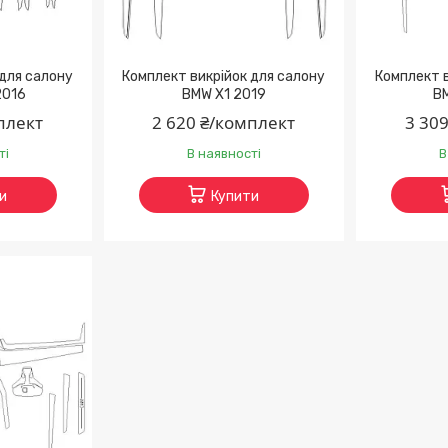
 для салону
Комплект викрійок для салону
Комплект в
2016
BMW X1 2019
B
плект
2 620 ₴/комплект
3 30
ті
В наявності
В
и
Купити