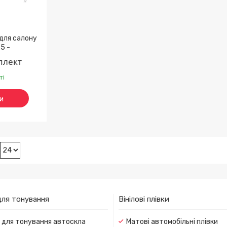
 для салону
5 -
плект
ті
и
для тонування
Вінілові плівки
и для тонування автоскла
Матові автомобільні плівки