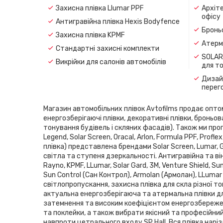
Захисна плівка Llumar PPF
Архіте
офісу
Антигравійна плівка Hexis Bodyfence
Броньо
Захисна плівка KPMF
Атерма
Стандартні захисні комплекти
SOLAR
Викрійки для салонів автомобілів
для т
Дизайн
перег
Магазин автомобільних плівок Avtofilms продає оптом і
енергозберігаючі плівки, декоративні плівки, броньов
тонування будівель і скляних фасадів). Також ми проп
Legend, Solar Screen, Oracal, Arlon, Formula PPF, Pro
плівка) представлена ​​брендами Solar Screen, Lumar,
світла та ступеня дзеркальності. Антигравійна та він
Rayno, KPMF, LLumar, Solar Gard, 3M, Venture Shield, 
Sun Control (Сан Контрол), Armolan (Армолан), LLumar
світлопропускання, захисна плівка для скла різної то
актуальна енергозберігаюча та атермальна плівки дл
затемнення та високим коефіцієнтом енергозбереженн
та поклейки, а також вибрати якісний та професійни
навпроти цетрального входу SP Hаll. Вся плівка нарі