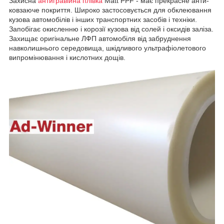
Захисна
антигравійна плівка
Matt PPF - має прекрасне анти-
ковзаюче покриття. Широко застосовується для обклеювання
кузова автомобілів і інших транспортних засобів і техніки.
Запобігає окисленню і корозії кузова від солей і оксидів заліза.
Захищає оригінальне ЛФП автомобіля від забруднення
навколишнього середовища, шкідливого ультрафіолетового
випромінювання і кислотних дощів.