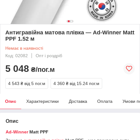
Антигравійна матова плівка — Ad-Winner Matt
PPF 1.52 м
Немає в наявності
Код: 02082
Опт і роздріб
5 048
₴/пог.м
4 543 ₴
від 5 пог.м
4 360 ₴
від 15.24 пог.м
Опис
Характеристики
Доставка
Оплата
Умови п
Опис
Ad-Winner
Matt PPF