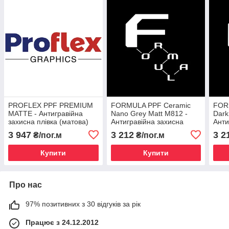
PROFLEX PPF PREMIUM
FORMULA PPF Ceramic
FOR
MATTE - Антигравійна
Nano Grey Matt M812 -
Dark
захисна плівка (матова)
Антигравійна захисна
Анти
1.52 m
темно-сіра плівка (матова)
темн
3 947
3 212
3 2
₴/пог.м
₴/пог.м
1.52 m
1.52
Купити
Купити
Про нас
97% позитивних з 30 відгуків за рік
Працює з 24.12.2012