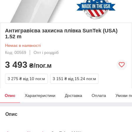
Антигравієва захисна плівка SunTek (USA)
1.52 m
Немає в наявності
Код: 00569
Опт і роздріб
3 493
₴/пог.м
3 275 ₴
від 10 пог.м
3 151 ₴
від 15.24 пог.м
Опис
Характеристики
Доставка
Оплата
Умови п
Опис