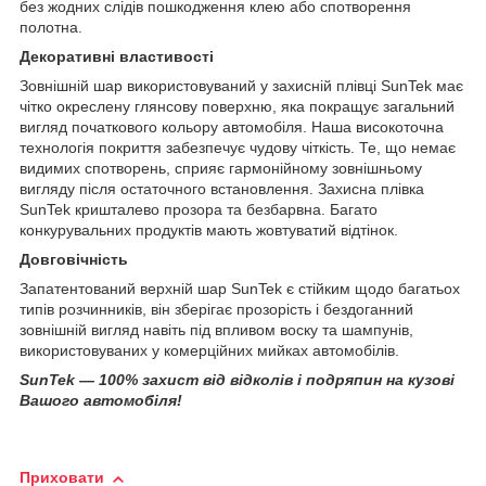
без жодних слідів пошкодження клею або спотворення
полотна.
Декоративні властивості
Зовнішній шар використовуваний у захисній плівці SunTek має
чітко окреслену глянсову поверхню, яка покращує загальний
вигляд початкового кольору автомобіля. Наша високоточна
технологія покриття забезпечує чудову чіткість. Те, що немає
видимих спотворень, сприяє гармонійному зовнішньому
вигляду після остаточного встановлення. Захисна плівка
SunTek кришталево прозора та безбарвна. Багато
конкурувальних продуктів мають жовтуватий відтінок.
Довговічність
Запатентований верхній шар SunTek є стійким щодо багатьох
типів розчинників, він зберігає прозорість і бездоганний
зовнішній вигляд навіть під впливом воску та шампунів,
використовуваних у комерційних мийках автомобілів.
SunTek — 100% захист від відколів і подряпин на кузові
Вашого автомобіля!
Приховати