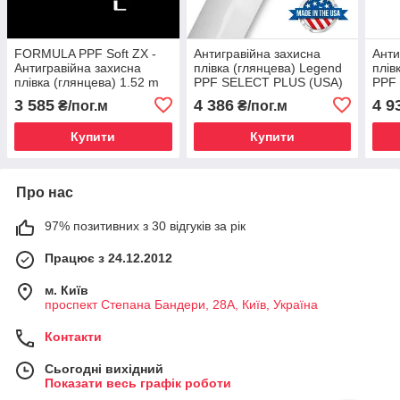
FORMULA PPF Soft ZX -
Антигравійна захисна
Анти
Антигравійна захисна
плівка (глянцева) Legend
плів
плівка (глянцева) 1.52 m
PPF SELECT PLUS (USA)
PPF 
1.52 m
1.52
3 585
4 386
4 9
₴/пог.м
₴/пог.м
Купити
Купити
Про нас
97% позитивних з 30 відгуків за рік
Працює з 24.12.2012
м. Київ
проспект Степана Бандери, 28А, Київ, Україна
Контакти
Сьогодні вихідний
Показати весь графік роботи