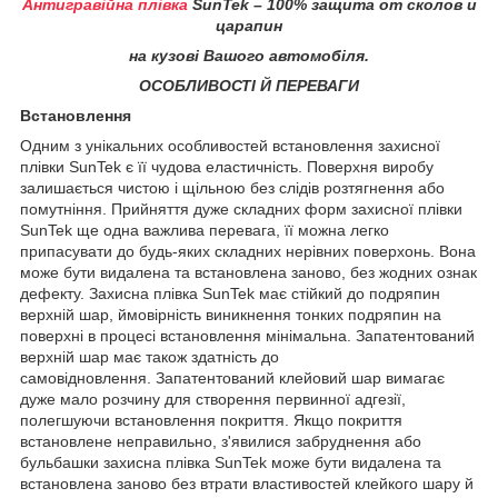
Антигравійна плівка
SunTek – 100% защита от сколов и
царапин
на кузові Вашого автомобіля.
ОСОБЛИВОСТІ Й ПЕРЕВАГИ
Встановлення
Одним з унікальних особливостей встановлення захисної
плівки SunTek є її чудова еластичність. Поверхня виробу
залишається чистою і щільною без слідів розтягнення або
помутніння. Прийняття дуже складних форм захисної плівки
SunTek ще одна важлива перевага, її можна легко
припасувати до будь-яких складних нерівних поверхонь. Вона
може бути видалена та встановлена заново, без жодних ознак
дефекту. Захисна плівка SunTek має стійкий до подряпин
верхній шар, ймовірність виникнення тонких подряпин на
поверхні в процесі встановлення мінімальна. Запатентований
верхній шар має також здатність до
самовідновлення. Запатентований клейовий шар вимагає
дуже мало розчину для створення первинної адгезії,
полегшуючи встановлення покриття. Якщо покриття
встановлене неправильно, з'явилися забруднення або
бульбашки захисна плівка SunTek може бути видалена та
встановлена заново без втрати властивостей клейкого шару й