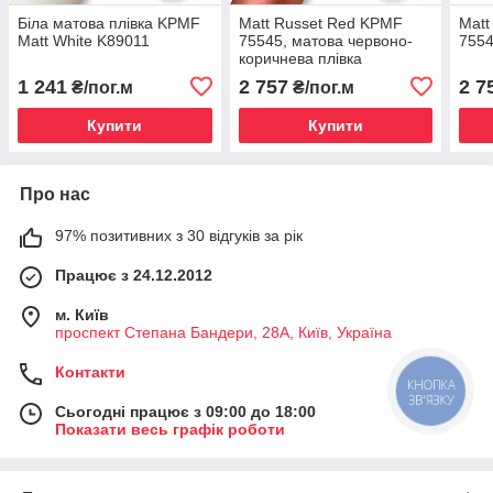
Біла матова плівка KPMF
Matt Russet Red KPMF
Matt
Matt White K89011
75545, матова червоно-
7554
коричнева плівка
1 241
2 757
2 7
₴/пог.м
₴/пог.м
Купити
Купити
Про нас
97% позитивних з 30 відгуків за рік
Працює з 24.12.2012
м. Київ
проспект Степана Бандери, 28А, Київ, Україна
Контакти
Сьогодні працює з 09:00 до 18:00
Показати весь графік роботи