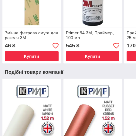
Змінна фетрова смуга для
Primer 94 3М, Праймер,
Прай
ракеля 3М
100 мл.
25 м
46
545
170
₴
₴
Купити
Купити
Подібні товари компанії