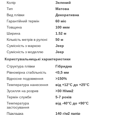
Колір
Зелений
Тип
Матова
Вид плівки
Декоративна
Гарантійний термін
60 міс
Товщина
100 мкм
Ширина
1.52 м
Кількість метрів в рулоні
50 м
Сумісність з маркою
Jeep
Сумісність з моделлю
Jeep
Користувальницькі характеристики
Структура плівки
Гібридна
Рівномірна стабільність
<0,5 мм
Відносне подовження
>150%
Температура нанесення
від +12°C до +25°C
Зусилля на розрив
>30 Н/мм2
Термін служби
5-7 років
Температура
від -40°С до +90°С
застосування
Підкладка
140 г/м2 папір