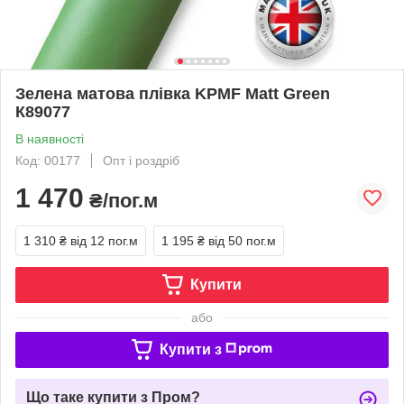
Зелена матова плівка KPMF Matt Green
К89077
В наявності
Код: 00177
Опт і роздріб
1 470
₴/пог.м
1 310 ₴
від 12 пог.м
1 195 ₴
від 50 пог.м
Купити
або
Купити з
Що таке купити з Пром?