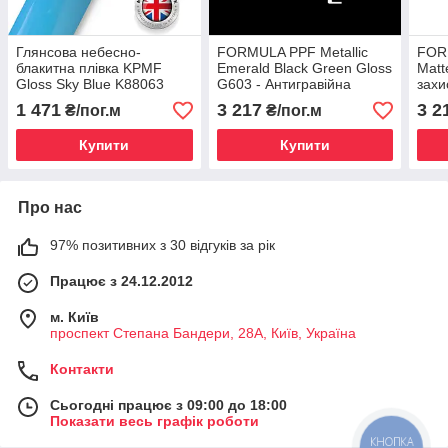
Глянсова небесно-
FORMULA PPF Metallic
FOR
блакитна плівка KPMF
Emerald Black Green Gloss
Matt
Gloss Sky Blue K88063
G603 - Антигравійна
захи
1.524 m
захисна чорна хамелеон
(мат
1 471
3 217
3 2
₴/пог.м
₴/пог.м
плівка (глянцева) 1.52 m
Купити
Купити
Про нас
97% позитивних з 30 відгуків за рік
Працює з 24.12.2012
м. Київ
проспект Степана Бандери, 28А, Київ, Україна
Контакти
Сьогодні працює з 09:00 до 18:00
Показати весь графік роботи
КНОПКА