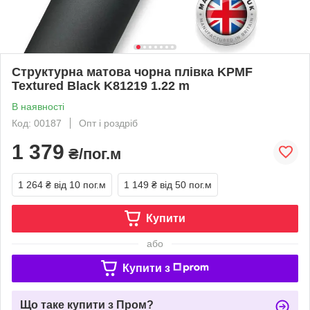
Структурна матова чорна плівка KPMF
Textured Black K81219 1.22 m
В наявності
Код: 00187
Опт і роздріб
1 379
₴/пог.м
1 264 ₴
від 10 пог.м
1 149 ₴
від 50 пог.м
Купити
або
Купити з
Що таке купити з Пром?