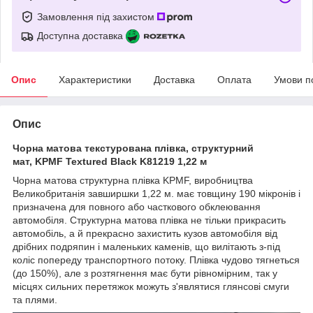
Замовлення під захистом
Доступна доставка
Опис
Характеристики
Доставка
Оплата
Умови п
Опис
Чорна матова текстурована плівка, структурний
мат, KPMF Textured Black K81219 1,22 м
Чорна матова структурна плівка KPMF, виробництва
Великобританія завширшки 1,22 м. має товщину 190 мікронів і
призначена для повного або часткового обклеювання
автомобіля. Структурна матова плівка не тільки прикрасить
автомобіль, а й прекрасно захистить кузов автомобіля від
дрібних подряпин і маленьких каменів, що вилітають з-під
коліс попереду транспортного потоку. Плівка чудово тягнеться
(до 150%), але з розтягнення має бути рівномірним, так у
місцях сильних перетяжок можуть з'являтися глянсові смуги
та плями.