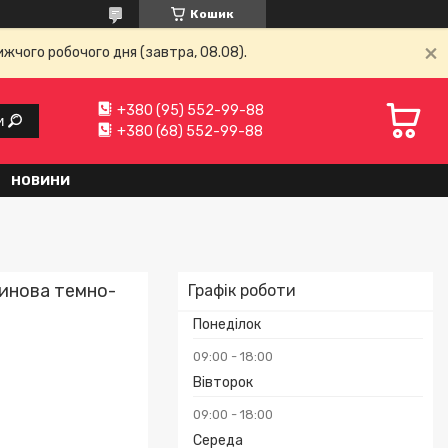
Кошик
ижчого робочого дня (завтра, 08.08).
+380 (95) 552-99-88
и
+380 (68) 552-99-88
НОВИНИ
тинова темно-
Графік роботи
Понеділок
09:00
18:00
Вівторок
09:00
18:00
Середа