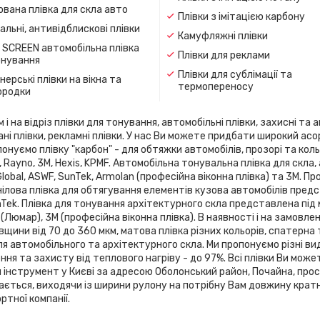
вана плівка для скла авто
Плівки з імітацією карбону
льні, антивідблискові плівки
Камуфляжні плівки
 SCREEN автомобільна плівка
Плівки для реклами
онування
Плівки для сублімації та
ерські плівки на вікна та
термопереносу
ородки
 на відріз плівки для тонування, автомобільні плівки, захисні та а
ані плівки, рекламні плівки. У нас Ви можете придбати широкий ас
онуємо плівку "карбон" - для обтяжки автомобілів, прозорі та кольо
flex, Rayno, 3М, Hexis, KPMF. Автомобільна тонувальна плівка для 
 Global, ASWF, SunTek, Armolan (професійна віконна плівка) та 3М. 
ілова плівка для обтягування елементів кузова автомобілів предста
SunTek. Плівка для тонування архітектурного скла представлена ​​під
 (Люмар), 3М (професійна віконна плівка). В наявності і на замовле
вщини від 70 до 360 мкм, матова плівка різних кольорів, спатерна
я автомобільного та архітектурного скла. Ми пропонуємо різні ви
я та захисту від теплового нагріву - до 97%. Всі плівки Ви може
й інструмент у Києві за адресою Оболонський район, Почайна, про
зається, виходячи із ширини рулону на потрібну Вам довжину кратн
тної компанії.