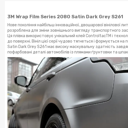
3M Wrap Film Series 2080 Satin Dark Grey
S261
Нове покоління найбільш інноваційної, двошарової вінілової ли
розроблена для зміни зовнішнього вигляду транспортного зас
Ця плівка використовує унікальний клей ControltacTM і техн
до поверхні. Вініл цієї серії чудово тягнеться і формується на
Satin Dark Grey S261 має високу маскувальну здатність завдя
пофарбовані деталі автомобілів із плямами ґрунтовки та шп