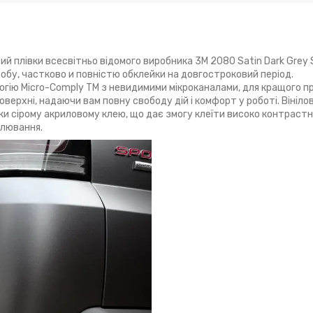
тий плівки всесвітньо відомого виробника 3М 2080 Satin Dark Grey 
обу, частково и повністю обклейки на довгостроковий період.
ологію Micro-Comply TM з невидимими мікроканалами, для кращого 
 поверхні, надаючи вам повну свободу дій і комфорт у роботі. Вініло
ки сірому акриловому клею, що дає змогу клеїти високо контрастн
аклювання.