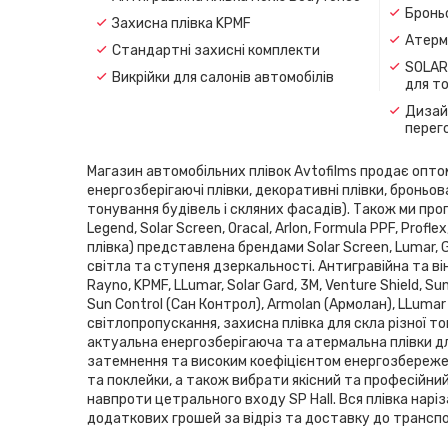
Броньо
Захисна плівка KPMF
Атерма
Стандартні захисні комплекти
SOLAR
Викрійки для салонів автомобілів
для т
Дизайн
перег
Магазин автомобільних плівок Avtofilms продає оптом і
енергозберігаючі плівки, декоративні плівки, броньов
тонування будівель і скляних фасадів). Також ми проп
Legend, Solar Screen, Oracal, Arlon, Formula PPF, Pro
плівка) представлена ​​брендами Solar Screen, Lumar,
світла та ступеня дзеркальності. Антигравійна та він
Rayno, KPMF, LLumar, Solar Gard, 3M, Venture Shield, 
Sun Control (Сан Контрол), Armolan (Армолан), LLumar
світлопропускання, захисна плівка для скла різної то
актуальна енергозберігаюча та атермальна плівки дл
затемнення та високим коефіцієнтом енергозбереженн
та поклейки, а також вибрати якісний та професійни
навпроти цетрального входу SP Hаll. Вся плівка нарі
додаткових грошей за відріз та доставку до транспор