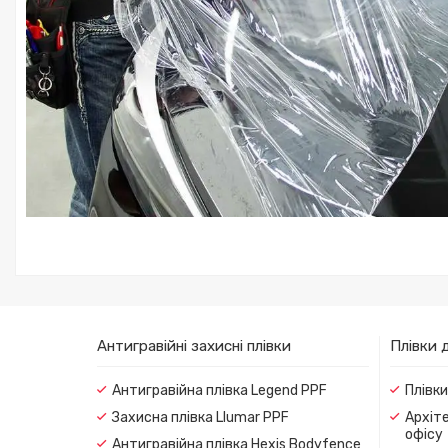
Антигравійні захисні плівки
Плівки 
Антигравійна плівка Legend PPF
Плівк
Захисна плівка Llumar PPF
Архіте
офісу
Антигравійна плівка Hexis Bodyfence