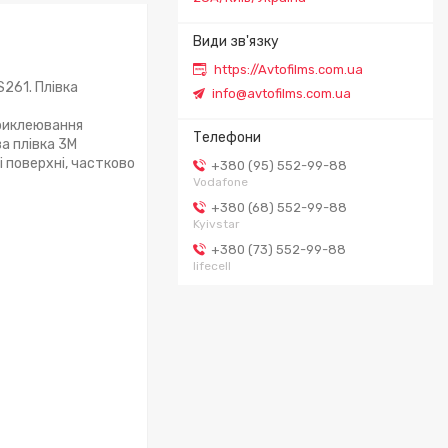
https://Avtofilms.com.ua
S261. Плівка
info@avtofilms.com.ua
приклеювання
ва плівка 3М
і поверхні, частково
+380 (95) 552-99-88
Vodafone
+380 (68) 552-99-88
Kyivstar
+380 (73) 552-99-88
lifecell