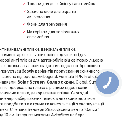
Товари для детейлінгу і автомийок
Захисне скло для екранів
автомобілів
Фени для тонування
Матеріали для полірування
автомобіля
нтивандальні плівки, дзеркальні плівки,
ортимент архітектурних плівок для вікон (для
рові литі плівки для автомобілів від світових лідерів
скла, атермальна та захисна (антивандальна, бронююча
Пропонується безліч варіантів пропускання сонячного
влена ​​під брендами Legend, Formula PPF, Proflex,
 марками:
Solar Screen, Cолар скрин,
Global, SunTek,
ння є: дзеркальна плівка з різними відсотками
 тонуюча плівка, декоративна плівка. Сьогодні
ди енергозберігаючих плівок з низьким відсотком
те придбати та отримати консультації з експлуатації
спект Степана Бендери 28а, офісний центр "Ganza",
у 10 см. Інтернет магазин Avtofilms не бере