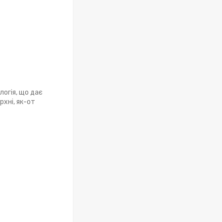
логія, що дає
хні, як-от