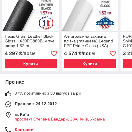
Hexis Grain Leather Black
Антигравійна захисна
FOR
Gloss HX30PG889B імітує
плівка (глянцева) Legend
Shin
шкіру 1.52 m
PPF Prime Gloss (USA)
G103
1.52 м
захи
4 297
4 574
3 2
₴/пог.м
₴/пог.м
плів
Купити
Купити
Про нас
97% позитивних з 30 відгуків за рік
Працює з 24.12.2012
м. Київ
проспект Степана Бандери, 28А, Київ, Україна
Контакти