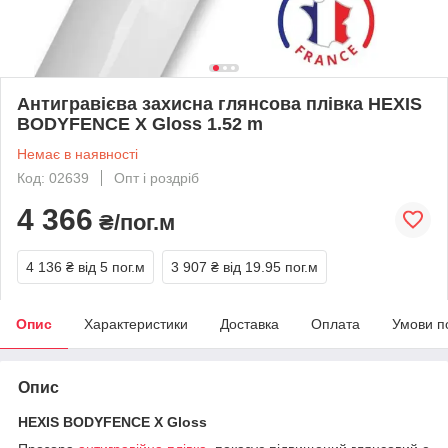
Антигравієва захисна глянсова плівка HEXIS
BODYFENCE X Gloss 1.52 m
Немає в наявності
Код: 02639
Опт і роздріб
4 366
₴/пог.м
4 136 ₴
від 5 пог.м
3 907 ₴
від 19.95 пог.м
Опис
Характеристики
Доставка
Оплата
Умови п
Опис
HEXIS BODYFENCE Х Gloss