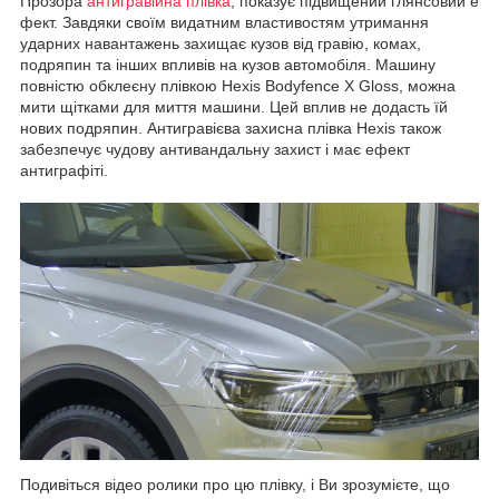
Прозора
антигравійна плівка
, показує підвищений глянсовий е
фект. Завдяки своїм видатним властивостям утримання
ударних навантажень захищає кузов від гравію, комах,
подряпин та інших впливів на кузов автомобіля. Машину
повністю обклеєну плівкою Hexis Bodyfence X Gloss, можна
мити щітками для миття машини. Цей вплив не додасть їй
нових подряпин. Антигравієва захисна плівка Hexis також
забезпечує чудову антивандальну захист і має ефект
антиграфіті.
Подивіться відео ролики про цю плівку, і Ви зрозумієте, що