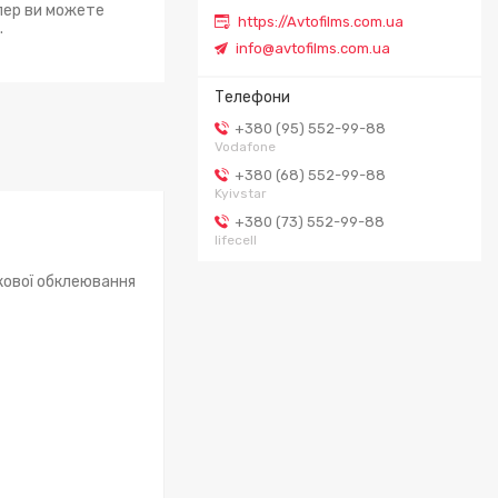
епер ви можете
https://Avtofilms.com.ua
.
info@avtofilms.com.ua
+380 (95) 552-99-88
Vodafone
+380 (68) 552-99-88
Kyivstar
+380 (73) 552-99-88
lifecell
ткової обклеювання