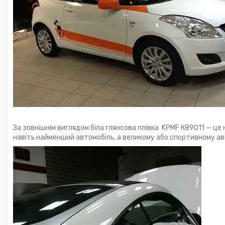
За зовнішнім виглядом біла глянсова плівка
KPMF К89011 — це н
навіть найменший автомобіль, а великому або спортивному ав