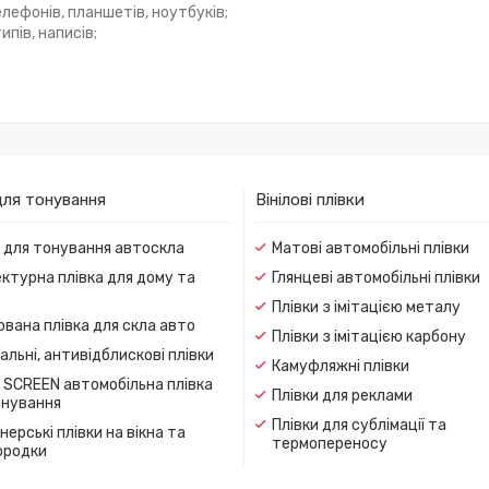
лефонів, планшетів, ноутбуків;
пів, написів;
для тонування
Вінілові плівки
и для тонування автоскла
Матові автомобільні плівки
ктурна плівка для дому та
Глянцеві автомобільні плівки
Плівки з імітацією металу
вана плівка для скла авто
Плівки з імітацією карбону
льні, антивідблискові плівки
Камуфляжні плівки
 SCREEN автомобільна плівка
Плівки для реклами
онування
Плівки для сублімації та
ерські плівки на вікна та
термопереносу
ородки