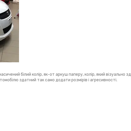
асичений білий колір, як-от аркуш паперу, колір, який візуально 
томобілю здатний так само додати розмірів і агресивності.