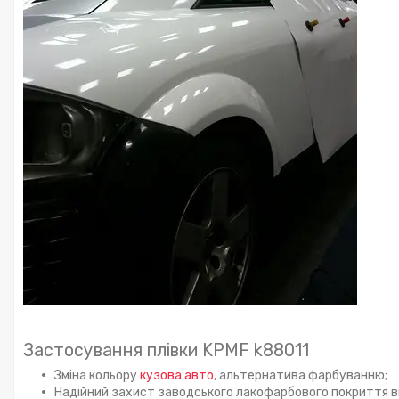
Застосування плівки KPMF k88011
Зміна кольору
кузова авто
, альтернатива фарбуванню;
Надійний захист заводського лакофарбового покриття в