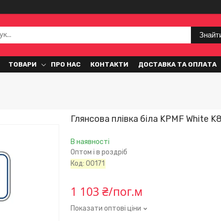
Знайт
ТОВАРИ
ПРО НАС
КОНТАКТИ
ДОСТАВКА ТА ОПЛАТА
Глянсова плівка біла KPMF White K
В наявності
Оптом і в роздріб
Код:
00171
1 103 ₴/пог.м
Показати оптові ціни