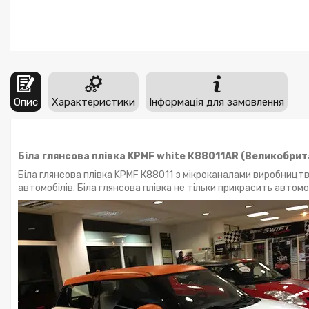
Опис
Характеристики
Інформація для замовлення
Біла глянсова плівка KPMF white К88011AR (Великобрита
Біла глянсова плівка KPMF К88011 з мікроканалами виробництв
автомобілів. Біла глянсова плівка не тільки прикрасить автом