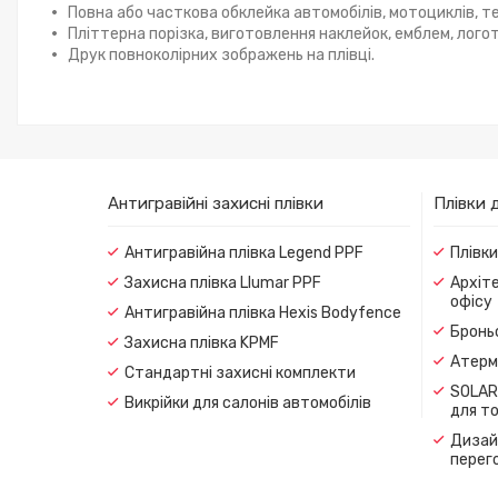
Повна або часткова обклейка автомобілів, мотоциклів, те
Пліттерна порізка, виготовлення наклейок, емблем, логоти
Друк повноколірних зображень на плівці.
Антигравійні захисні плівки
Плівки 
Антигравійна плівка Legend PPF
Плівк
Захисна плівка Llumar PPF
Архіте
офісу
Антигравійна плівка Hexis Bodyfence
Броньо
Захисна плівка KPMF
Атерма
Стандартні захисні комплекти
SOLAR
Викрійки для салонів автомобілів
для т
Дизайн
перег