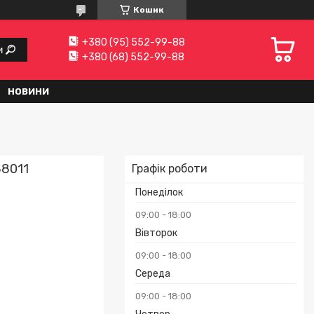
Кошик
+380 (95) 552-99-88
и
+380 (68) 552-99-88
НОВИНИ
88011
Графік роботи
Понеділок
09:00
18:00
Вівторок
09:00
18:00
Середа
09:00
18:00