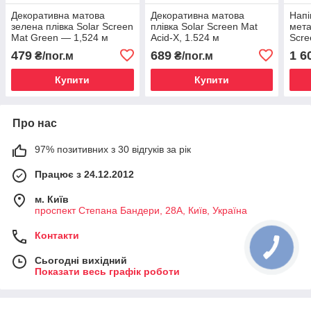
Декоративна матова
Декоративна матова
Напі
зелена плівка Solar Screen
плівка Solar Screen Mat
мета
Mat Green — 1,524 м
Acid-X, 1.524 м
Scre
Brus
479
689
1 6
₴/пог.м
₴/пог.м
Купити
Купити
Про нас
97% позитивних з 30 відгуків за рік
Працює з 24.12.2012
м. Київ
проспект Степана Бандери, 28А, Київ, Україна
Контакти
Сьогодні вихідний
Показати весь графік роботи