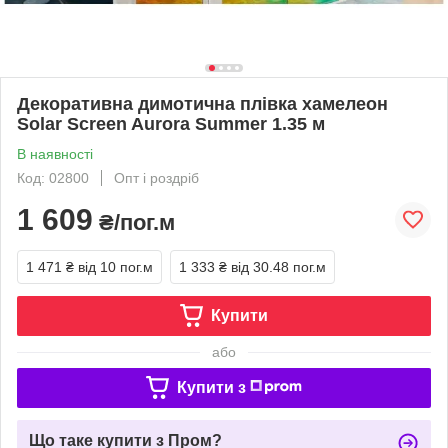
Декоративна димотична плівка хамелеон
Solar Screen Aurora Summer 1.35 м
В наявності
Код: 02800
Опт і роздріб
1 609
₴/пог.м
1 471 ₴
від 10 пог.м
1 333 ₴
від 30.48 пог.м
Купити
або
Купити з
Що таке купити з Пром?