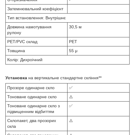
Затемнювальний коефіцієнт
Тип встановлення: Внутрішнє
Довжина намотування
30,5 м
рулону
PET/PVC склад
PET
Товщина
55 μ
Колір: Дихроічний
Установка
на вертикальне стандартне скління**
Прозоре одинарне скло
✅
Тоноване одинарне скло
⚠️
Тоноване одинарне скло з
✅
підвищенним відбиттям
Склопакет, два прозорих
⚠️
скла