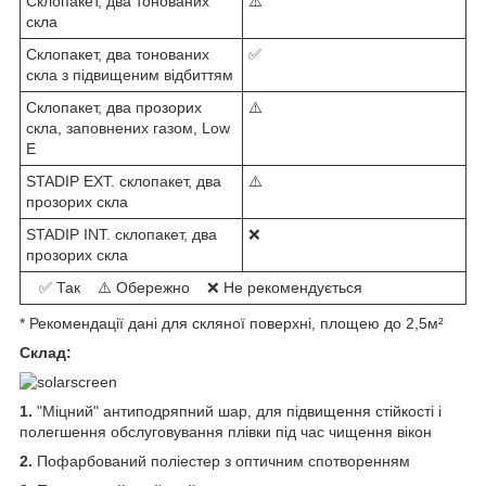
Склопакет, два тонованих
⚠️
скла
Склопакет, два тонованих
✅
скла з підвищеним відбиттям
Склопакет, два прозорих
⚠️
скла, заповнених газом, Low
E
STADIP EXT. склопакет, два
⚠️
прозорих скла
STADIP INT. склопакет, два
❌
прозорих скла
✅ Так ⚠️ Обережно ❌ Не рекомендується
* Рекомендації дані для скляної поверхні, площею до 2,5м²
Склад:
1.
"Міцний" антиподряпний шар, для підвищення стійкості і
полегшення обслуговування плівки під час чищення вікон
2.
Пофарбований поліестер з оптичним спотворенням