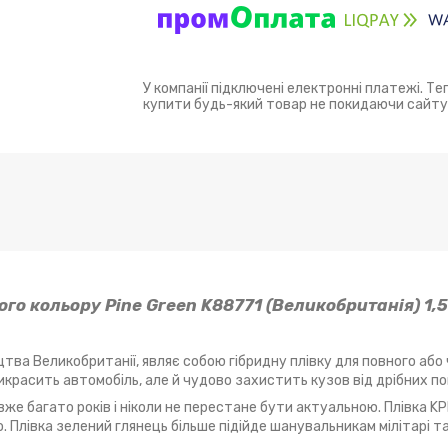
У компанії підключені електронні платежі. Т
купити будь-який товар не покидаючи сайту
го кольору Pine Green K88771 (Великобританія) 1,5
тва Великобританії, являє собою гібридну плівку для повного або
прикрасить автомобіль, але й чудово захистить кузов від дрібних 
вже багато років і ніколи не перестане бути актуальною. Плівка K
то. Плівка зелений глянець більше підійде шанувальникам мілітарі т