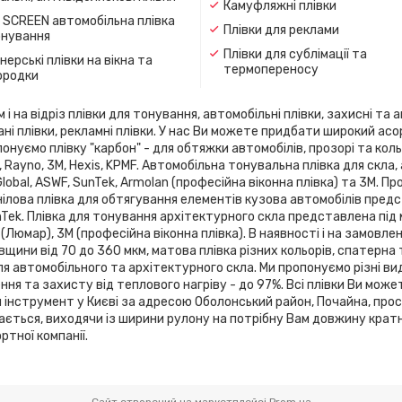
Камуфляжні плівки
 SCREEN автомобільна плівка
Плівки для реклами
онування
Плівки для сублімації та
ерські плівки на вікна та
термопереносу
ородки
 на відріз плівки для тонування, автомобільні плівки, захисні та а
ані плівки, рекламні плівки. У нас Ви можете придбати широкий ас
онуємо плівку "карбон" - для обтяжки автомобілів, прозорі та кольо
flex, Rayno, 3М, Hexis, KPMF. Автомобільна тонувальна плівка для 
 Global, ASWF, SunTek, Armolan (професійна віконна плівка) та 3М. 
ілова плівка для обтягування елементів кузова автомобілів предста
SunTek. Плівка для тонування архітектурного скла представлена ​​під
 (Люмар), 3М (професійна віконна плівка). В наявності і на замовле
вщини від 70 до 360 мкм, матова плівка різних кольорів, спатерна
я автомобільного та архітектурного скла. Ми пропонуємо різні ви
я та захисту від теплового нагріву - до 97%. Всі плівки Ви може
й інструмент у Києві за адресою Оболонський район, Почайна, про
зається, виходячи із ширини рулону на потрібну Вам довжину кратн
тної компанії.
Сайт створений на маркетплейсі
Prom.ua