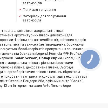
автомобілів
Фени для тонування
Матеріали для полірування
автомобіля
нтивандальні плівки, дзеркальні плівки,
ортимент архітектурних плівок для вікон (для
рові литі плівки для автомобілів від світових лідерів
скла, атермальна та захисна (антивандальна, бронююча
Пропонується безліч варіантів пропускання сонячного
влена ​​під брендами Legend, Formula PPF, Proflex,
 марками:
Solar Screen, Cолар скрин,
Global, SunTek,
ння є: дзеркальна плівка з різними відсотками
 тонуюча плівка, декоративна плівка. Сьогодні
ди енергозберігаючих плівок з низьким відсотком
те придбати та отримати консультації з експлуатації
спект Степана Бендери 28а, офісний центр "Ganza",
у 10 см. Інтернет магазин Avtofilms не бере