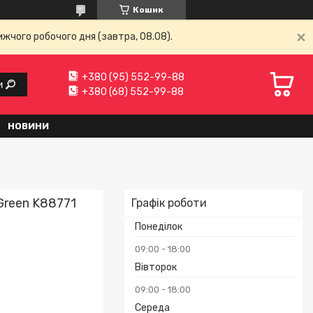
Кошик
ижчого робочого дня (завтра, 08.08).
+380 (95) 552-99-88
и
+380 (68) 552-99-88
НОВИНИ
Green K88771
Графік роботи
Понеділок
09:00
18:00
Вівторок
09:00
18:00
Середа