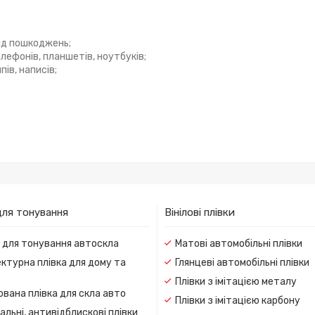
ід пошкоджень;
лефонів, планшетів, ноутбуків;
ів, написів;
для тонування
Вінілові плівки
и для тонування автоскла
Матові автомобільні плівки
ктурна плівка для дому та
Глянцеві автомобільні плівки
Плівки з імітацією металу
вана плівка для скла авто
Плівки з імітацією карбону
льні, антивідблискові плівки