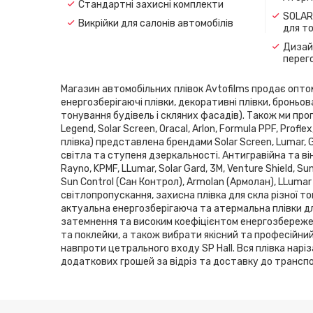
Стандартні захисні комплекти
SOLAR
Викрійки для салонів автомобілів
для т
Дизайн
перег
Магазин автомобільних плівок Avtofilms продає оптом і
енергозберігаючі плівки, декоративні плівки, броньов
тонування будівель і скляних фасадів). Також ми проп
Legend, Solar Screen, Oracal, Arlon, Formula PPF, Pro
плівка) представлена ​​брендами Solar Screen, Lumar,
світла та ступеня дзеркальності. Антигравійна та він
Rayno, KPMF, LLumar, Solar Gard, 3M, Venture Shield, 
Sun Control (Сан Контрол), Armolan (Армолан), LLumar
світлопропускання, захисна плівка для скла різної то
актуальна енергозберігаюча та атермальна плівки дл
затемнення та високим коефіцієнтом енергозбереженн
та поклейки, а також вибрати якісний та професійни
навпроти цетрального входу SP Hаll. Вся плівка нарі
додаткових грошей за відріз та доставку до транспор