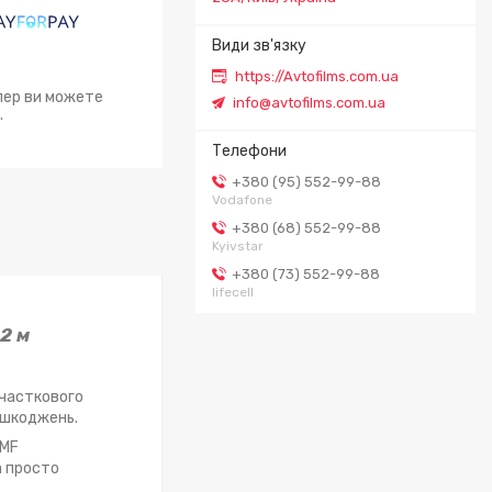
https://Avtofilms.com.ua
епер ви можете
info@avtofilms.com.ua
.
+380 (95) 552-99-88
Vodafone
+380 (68) 552-99-88
Kyivstar
+380 (73) 552-99-88
lifecell
2 м
 часткового
пошкоджень.
PMF
а просто