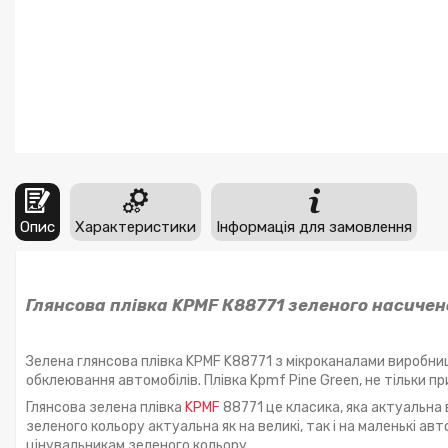
Опис
Характеристики
Інформація для замовлення
Глянсова плівка KPMF К88771 зеленого насичено
Зелена глянсова плівка KPMF K88771 з мікроканалами виробниц
обклеювання автомобілів. Плівка Kpmf Pine Green, не тільки 
Глянсова зелена плівка
KPMF
88771 це класика, яка актуальна 
зеленого кольору актуальна як на великі, так і на маленькі ав
цінувальникам зеленого кольору.