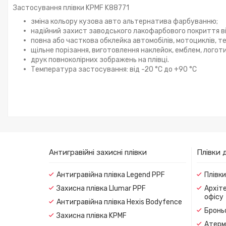
Застосування плівки KPMF K88771
зміна кольору кузова авто альтернатива фарбуванню;
надійний захист заводського лакофарбового покриття в
повна або часткова обклейка автомобілів, мотоциклів, те
щільне порізання, виготовлення наклейок, емблем, логотип
друк повноколірних зображень на плівці.
Температура застосування: від -20 °C до +90 °C
Антигравійні захисні плівки
Плівки 
Антигравійна плівка Legend PPF
Плівк
Захисна плівка Llumar PPF
Архіте
офісу
Антигравійна плівка Hexis Bodyfence
Броньо
Захисна плівка KPMF
Атерма