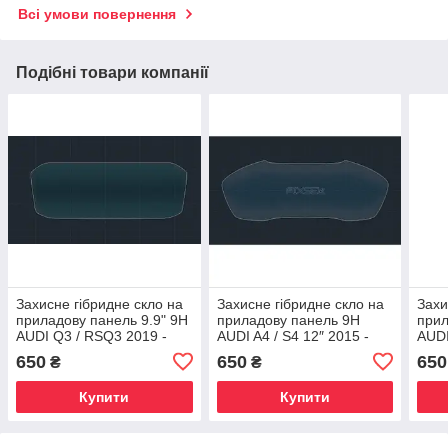
Всі умови повернення
Подібні товари компанії
Захисне гібридне скло на
Захисне гібридне скло на
Захи
приладову панель 9.9" 9H
приладову панель 9H
прил
AUDI Q3 / RSQ3 2019 -
AUDI A4 / S4 12″ 2015 -
AUDI
2025
2018
2015
650
650
650
₴
₴
Купити
Купити