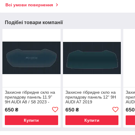
Всі умови повернення
Подібні товари компанії
Захисне гібридне скло на
Захисне гібридне скло на
Захи
приладову панель 11.9"
приладову панель 12“ 9H
прил
9H AUDI A8 / S8 2023 -
AUDI A7 2019
AUDI
202
650
650
650
₴
₴
Купити
Купити