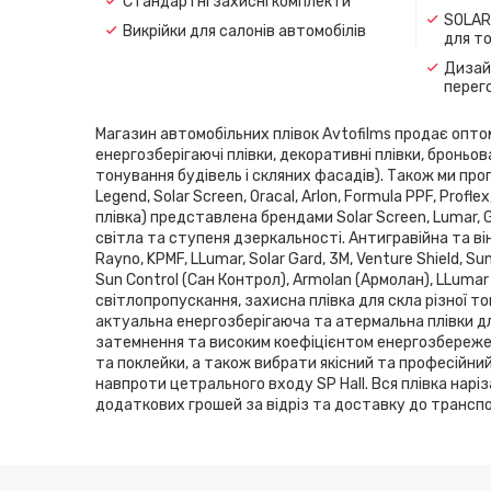
Стандартні захисні комплекти
SOLAR
Викрійки для салонів автомобілів
для т
Дизайн
перег
Магазин автомобільних плівок Avtofilms продає оптом і
енергозберігаючі плівки, декоративні плівки, броньов
тонування будівель і скляних фасадів). Також ми проп
Legend, Solar Screen, Oracal, Arlon, Formula PPF, Pro
плівка) представлена ​​брендами Solar Screen, Lumar,
світла та ступеня дзеркальності. Антигравійна та він
Rayno, KPMF, LLumar, Solar Gard, 3M, Venture Shield, 
Sun Control (Сан Контрол), Armolan (Армолан), LLumar
світлопропускання, захисна плівка для скла різної то
актуальна енергозберігаюча та атермальна плівки дл
затемнення та високим коефіцієнтом енергозбереженн
та поклейки, а також вибрати якісний та професійни
навпроти цетрального входу SP Hаll. Вся плівка нарі
додаткових грошей за відріз та доставку до транспор