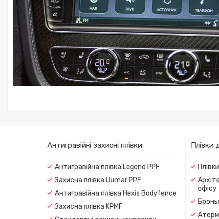
Антигравійні захисні плівки
Плівки 
Антигравійна плівка Legend PPF
Плівк
Захисна плівка Llumar PPF
Архіте
офісу
Антигравійна плівка Hexis Bodyfence
Броньо
Захисна плівка KPMF
Атерма