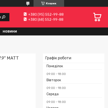
Кошик
+380 (95) 552-99-88
и
+380 (68) 552-99-88
НОВИНИ
7.9" MATT
Графік роботи
Понеділок
09:00
18:00
Вівторок
09:00
18:00
Середа
09:00
18:00