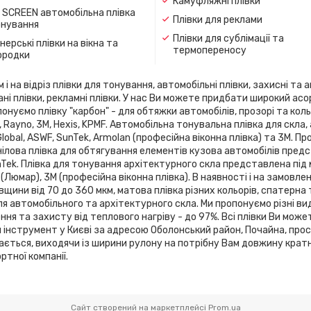
Камуфляжні плівки
 SCREEN автомобільна плівка
Плівки для реклами
онування
Плівки для сублімації та
ерські плівки на вікна та
термопереносу
ородки
 на відріз плівки для тонування, автомобільні плівки, захисні та а
ані плівки, рекламні плівки. У нас Ви можете придбати широкий ас
онуємо плівку "карбон" - для обтяжки автомобілів, прозорі та кольо
flex, Rayno, 3М, Hexis, KPMF. Автомобільна тонувальна плівка для 
 Global, ASWF, SunTek, Armolan (професійна віконна плівка) та 3М. 
ілова плівка для обтягування елементів кузова автомобілів предста
SunTek. Плівка для тонування архітектурного скла представлена ​​під
 (Люмар), 3М (професійна віконна плівка). В наявності і на замовле
вщини від 70 до 360 мкм, матова плівка різних кольорів, спатерна
я автомобільного та архітектурного скла. Ми пропонуємо різні ви
я та захисту від теплового нагріву - до 97%. Всі плівки Ви може
й інструмент у Києві за адресою Оболонський район, Почайна, про
зається, виходячи із ширини рулону на потрібну Вам довжину кратн
тної компанії.
Сайт створений на маркетплейсі
Prom.ua