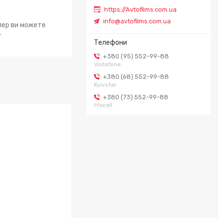
https://Avtofilms.com.ua
info@avtofilms.com.ua
епер ви можете
.
+380 (95) 552-99-88
Vodafone
+380 (68) 552-99-88
Kyivstar
+380 (73) 552-99-88
lifecell