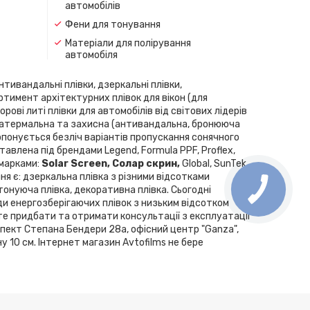
автомобілів
Фени для тонування
Матеріали для полірування
автомобіля
нтивандальні плівки, дзеркальні плівки,
ортимент архітектурних плівок для вікон (для
рові литі плівки для автомобілів від світових лідерів
скла, атермальна та захисна (антивандальна, бронююча
Пропонується безліч варіантів пропускання сонячного
влена ​​під брендами Legend, Formula PPF, Proflex,
 марками:
Solar Screen, Cолар скрин,
Global, SunTek,
ння є: дзеркальна плівка з різними відсотками
 тонуюча плівка, декоративна плівка. Сьогодні
ди енергозберігаючих плівок з низьким відсотком
те придбати та отримати консультації з експлуатації
спект Степана Бендери 28а, офісний центр "Ganza",
у 10 см. Інтернет магазин Avtofilms не бере