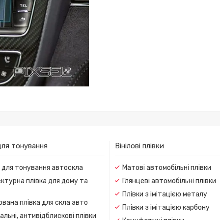
для тонування
Вінілові плівки
и для тонування автоскла
Матові автомобільні плівки
ктурна плівка для дому та
Глянцеві автомобільні плівки
Плівки з імітацією металу
вана плівка для скла авто
Плівки з імітацією карбону
льні, антивідблискові плівки