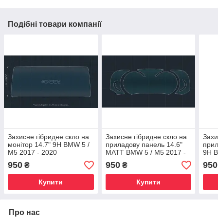
Подібні товари компанії
Захисне гібридне скло на
Захисне гібридне скло на
Захи
монітор 14.7" 9H BMW 5 /
приладову панель 14.6"
прил
M5 2017 - 2020
MATT BMW 5 / M5 2017 -
9H B
2020
202
950
950
950
₴
₴
Купити
Купити
Про нас