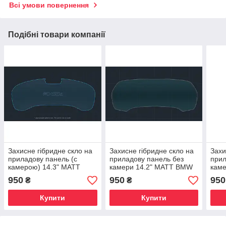
Всі умови повернення
Подібні товари компанії
Захисне гібридне скло на
Захисне гібридне скло на
Захи
приладову панель (с
приладову панель без
прил
камерою) 14.3" MATT
камери 14.2" MATT BMW
кам
BMW X4 2018 - 2021
X7 / X7M 2019 - 2022
M5 (
950
950
950
₴
₴
(G02)
(G07)
Купити
Купити