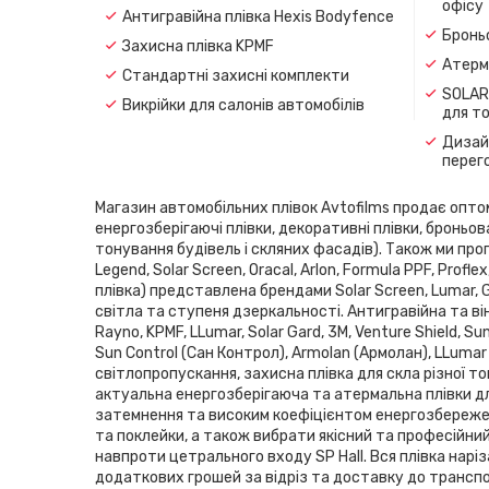
офісу
Антигравійна плівка Hexis Bodyfence
Броньо
Захисна плівка KPMF
Атерма
Стандартні захисні комплекти
SOLAR
Викрійки для салонів автомобілів
для т
Дизайн
перег
Магазин автомобільних плівок Avtofilms продає оптом і
енергозберігаючі плівки, декоративні плівки, броньов
тонування будівель і скляних фасадів). Також ми проп
Legend, Solar Screen, Oracal, Arlon, Formula PPF, Pro
плівка) представлена ​​брендами Solar Screen, Lumar,
світла та ступеня дзеркальності. Антигравійна та він
Rayno, KPMF, LLumar, Solar Gard, 3M, Venture Shield, 
Sun Control (Сан Контрол), Armolan (Армолан), LLumar
світлопропускання, захисна плівка для скла різної то
актуальна енергозберігаюча та атермальна плівки дл
затемнення та високим коефіцієнтом енергозбереженн
та поклейки, а також вибрати якісний та професійни
навпроти цетрального входу SP Hаll. Вся плівка нарі
додаткових грошей за відріз та доставку до транспор