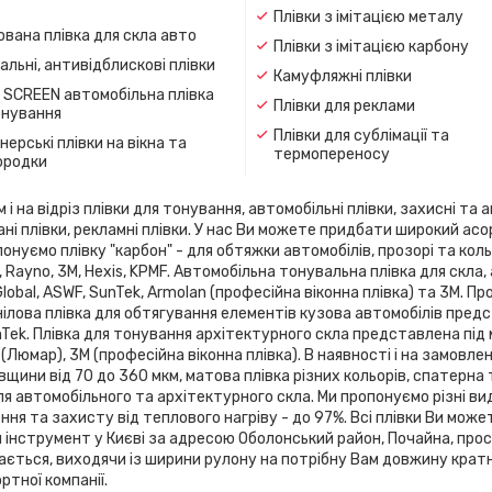
Плівки з імітацією металу
вана плівка для скла авто
Плівки з імітацією карбону
льні, антивідблискові плівки
Камуфляжні плівки
 SCREEN автомобільна плівка
Плівки для реклами
онування
Плівки для сублімації та
ерські плівки на вікна та
термопереносу
ородки
 на відріз плівки для тонування, автомобільні плівки, захисні та а
ані плівки, рекламні плівки. У нас Ви можете придбати широкий ас
онуємо плівку "карбон" - для обтяжки автомобілів, прозорі та кольо
flex, Rayno, 3М, Hexis, KPMF. Автомобільна тонувальна плівка для 
 Global, ASWF, SunTek, Armolan (професійна віконна плівка) та 3М. 
ілова плівка для обтягування елементів кузова автомобілів предста
SunTek. Плівка для тонування архітектурного скла представлена ​​під
 (Люмар), 3М (професійна віконна плівка). В наявності і на замовле
вщини від 70 до 360 мкм, матова плівка різних кольорів, спатерна
я автомобільного та архітектурного скла. Ми пропонуємо різні ви
я та захисту від теплового нагріву - до 97%. Всі плівки Ви може
й інструмент у Києві за адресою Оболонський район, Почайна, про
зається, виходячи із ширини рулону на потрібну Вам довжину кратн
тної компанії.