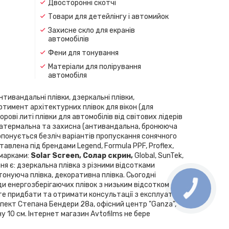
Двосторонні скотчі
Товари для детейлінгу і автомийок
Захисне скло для екранів
автомобілів
Фени для тонування
Матеріали для полірування
автомобіля
нтивандальні плівки, дзеркальні плівки,
ортимент архітектурних плівок для вікон (для
рові литі плівки для автомобілів від світових лідерів
скла, атермальна та захисна (антивандальна, бронююча
Пропонується безліч варіантів пропускання сонячного
влена ​​під брендами Legend, Formula PPF, Proflex,
 марками:
Solar Screen, Cолар скрин,
Global, SunTek,
ння є: дзеркальна плівка з різними відсотками
 тонуюча плівка, декоративна плівка. Сьогодні
ди енергозберігаючих плівок з низьким відсотком
КНОПКА
ЗВ'ЯЗКУ
те придбати та отримати консультації з експлуатації
спект Степана Бендери 28а, офісний центр "Ganza",
у 10 см. Інтернет магазин Avtofilms не бере