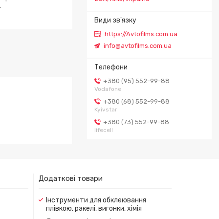
.
https://Avtofilms.com.ua
info@avtofilms.com.ua
+380 (95) 552-99-88
Vodafone
+380 (68) 552-99-88
Kyivstar
+380 (73) 552-99-88
lifecell
Додаткові товари
Інструменти для обклеювання
плівкою, ракелі, вигонки, хімія