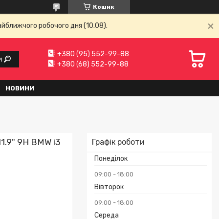
Кошик
айближчого робочого дня (10.08).
+380 (95) 552-99-88
и
+380 (68) 552-99-88
НОВИНИ
1.9" 9H BMW i3
Графік роботи
Понеділок
09:00
18:00
Вівторок
09:00
18:00
Середа