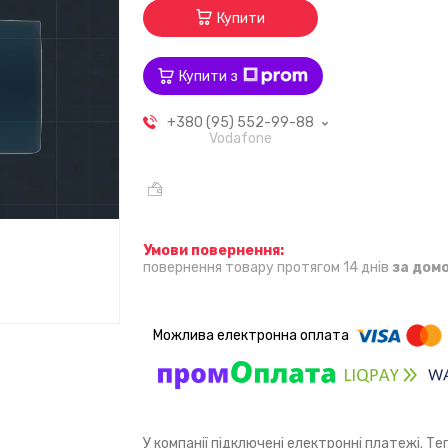
Купити
Купити з
+380 (95) 552-99-88
Vodafone
повернення товару протягом 14 днів
за дом
У компанії підключені електронні платежі. Т