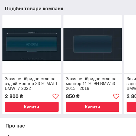
Подібні товари компанії
Захисне гібридне скло на
Захисне гібридне скло на
Захи
задній монітор 33.9" MATT
монітор 11.9" 9H BMW i3
задн
BMW I7 2022 -
2013 - 2016
BMW 
G68
2 800
850
2 8
₴
₴
Купити
Купити
Про нас