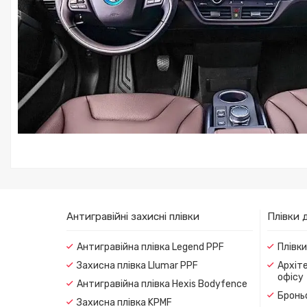
Антигравійні захисні плівки
Плівки 
Антигравійна плівка Legend PPF
Плівк
Захисна плівка Llumar PPF
Архіте
офісу
Антигравійна плівка Hexis Bodyfence
Броньо
Захисна плівка KPMF