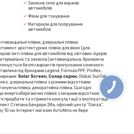
Захисне скло для екранів
автомобілів
Фени для тонування
Матеріали для полірування
автомобіля
нтивандальні плівки, дзеркальні плівки,
ортимент архітектурних плівок для вікон (для
рові литі плівки для автомобілів від світових лідерів
скла, атермальна та захисна (антивандальна, бронююча
Пропонується безліч варіантів пропускання сонячного
влена ​​під брендами Legend, Formula PPF, Proflex,
 марками:
Solar Screen, Cолар скрин,
Global, SunTek,
ння є: дзеркальна плівка з різними відсотками
 тонуюча плівка, декоративна плівка. Сьогодні
ди енергозберігаючих плівок з низьким відсотком
те придбати та отримати консультації з експлуатації
спект Степана Бендери 28а, офісний центр "Ganza",
у 10 см. Інтернет магазин Avtofilms не бере