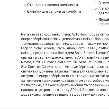
Атерма
Стандартні захисні комплекти
SOLAR
Викрійки для салонів автомобілів
для т
Дизайн
перег
Магазин автомобільних плівок Avtofilms продає оптом і
енергозберігаючі плівки, декоративні плівки, броньов
тонування будівель і скляних фасадів). Також ми проп
Legend, Solar Screen, Oracal, Arlon, Formula PPF, Pro
плівка) представлена ​​брендами Solar Screen, Lumar,
світла та ступеня дзеркальності. Антигравійна та він
Rayno, KPMF, LLumar, Solar Gard, 3M, Venture Shield, 
Sun Control (Сан Контрол), Armolan (Армолан), LLumar
світлопропускання, захисна плівка для скла різної то
актуальна енергозберігаюча та атермальна плівки дл
затемнення та високим коефіцієнтом енергозбереженн
та поклейки, а також вибрати якісний та професійни
навпроти цетрального входу SP Hаll. Вся плівка нарі
додаткових грошей за відріз та доставку до транспор