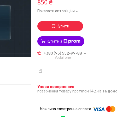
850 ₴
Показати оптові ціни
Купити
Купити з
+380 (95) 552-99-88
Vodafone
повернення товару протягом 14 днів
за дом