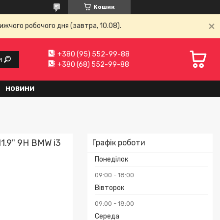
Кошик
ижчого робочого дня (завтра, 10.08).
+380 (95) 552-99-88
и
+380 (68) 552-99-88
НОВИНИ
1.9" 9H BMW i3
Графік роботи
Понеділок
09:00
18:00
Вівторок
09:00
18:00
Середа