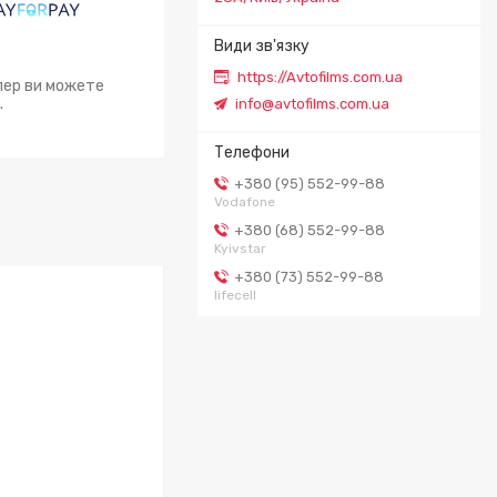
https://Avtofilms.com.ua
епер ви можете
.
info@avtofilms.com.ua
+380 (95) 552-99-88
Vodafone
+380 (68) 552-99-88
Kyivstar
+380 (73) 552-99-88
lifecell