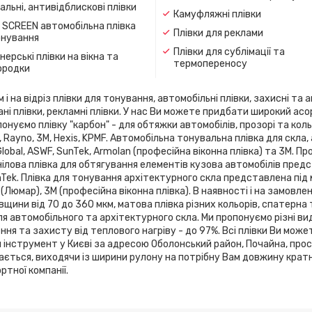
льні, антивідблискові плівки
Камуфляжні плівки
 SCREEN автомобільна плівка
Плівки для реклами
онування
Плівки для сублімації та
ерські плівки на вікна та
термопереносу
ородки
 на відріз плівки для тонування, автомобільні плівки, захисні та а
ані плівки, рекламні плівки. У нас Ви можете придбати широкий ас
онуємо плівку "карбон" - для обтяжки автомобілів, прозорі та кольо
flex, Rayno, 3М, Hexis, KPMF. Автомобільна тонувальна плівка для 
 Global, ASWF, SunTek, Armolan (професійна віконна плівка) та 3М. 
ілова плівка для обтягування елементів кузова автомобілів предста
SunTek. Плівка для тонування архітектурного скла представлена ​​під
 (Люмар), 3М (професійна віконна плівка). В наявності і на замовле
вщини від 70 до 360 мкм, матова плівка різних кольорів, спатерна
я автомобільного та архітектурного скла. Ми пропонуємо різні ви
я та захисту від теплового нагріву - до 97%. Всі плівки Ви може
й інструмент у Києві за адресою Оболонський район, Почайна, про
зається, виходячи із ширини рулону на потрібну Вам довжину кратн
тної компанії.