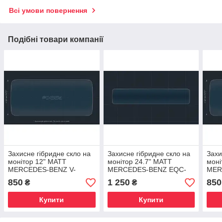
Всі умови повернення
Подібні товари компанії
Захисне гібридне скло на
Захисне гібридне скло на
Захи
монітор 12" MATT
монітор 24.7" MATT
моні
MERCEDES-BENZ V-
MERCEDES-BENZ EQC-
MER
CLASS 2014 - 2023
CLASS 2019 - 2023
CLAS
850
1 250
850
₴
₴
Купити
Купити