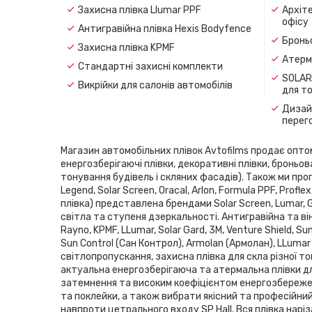
Захисна плівка Llumar PPF
Архіте
офісу
Антигравійна плівка Hexis Bodyfence
Броньо
Захисна плівка KPMF
Атерма
Стандартні захисні комплекти
SOLAR
Викрійки для салонів автомобілів
для т
Дизайн
перег
Магазин автомобільних плівок Avtofilms продає оптом і
енергозберігаючі плівки, декоративні плівки, броньов
тонування будівель і скляних фасадів). Також ми проп
Legend, Solar Screen, Oracal, Arlon, Formula PPF, Pro
плівка) представлена ​​брендами Solar Screen, Lumar,
світла та ступеня дзеркальності. Антигравійна та він
Rayno, KPMF, LLumar, Solar Gard, 3M, Venture Shield, 
Sun Control (Сан Контрол), Armolan (Армолан), LLumar
світлопропускання, захисна плівка для скла різної то
актуальна енергозберігаюча та атермальна плівки дл
затемнення та високим коефіцієнтом енергозбереженн
та поклейки, а також вибрати якісний та професійни
навпроти цетрального входу SP Hаll. Вся плівка нарі