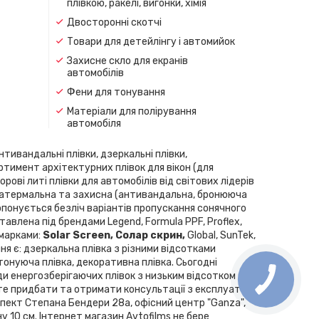
плівкою, ракелі, вигонки, хімія
Двосторонні скотчі
Товари для детейлінгу і автомийок
Захисне скло для екранів
автомобілів
Фени для тонування
Матеріали для полірування
автомобіля
нтивандальні плівки, дзеркальні плівки,
ортимент архітектурних плівок для вікон (для
рові литі плівки для автомобілів від світових лідерів
скла, атермальна та захисна (антивандальна, бронююча
Пропонується безліч варіантів пропускання сонячного
влена ​​під брендами Legend, Formula PPF, Proflex,
 марками:
Solar Screen, Cолар скрин,
Global, SunTek,
ння є: дзеркальна плівка з різними відсотками
 тонуюча плівка, декоративна плівка. Сьогодні
ди енергозберігаючих плівок з низьким відсотком
те придбати та отримати консультації з експлуатації
спект Степана Бендери 28а, офісний центр "Ganza",
у 10 см. Інтернет магазин Avtofilms не бере