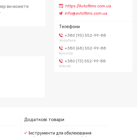
https://Avtofilms.com.ua
епер ви можете
.
info@avtofilms.com.ua
+380 (95) 552-99-88
Vodafone
+380 (68) 552-99-88
Kyivstar
+380 (73) 552-99-88
lifecell
Додаткові товари
Інструменти для обклеювання