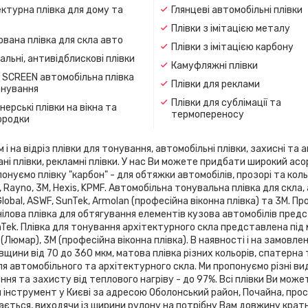
ктурна плівка для дому та
Глянцеві автомобільні плівки
Плівки з імітацією металу
вана плівка для скла авто
Плівки з імітацією карбону
льні, антивідблискові плівки
Камуфляжні плівки
 SCREEN автомобільна плівка
Плівки для реклами
онування
Плівки для сублімації та
ерські плівки на вікна та
термопереносу
ородки
 на відріз плівки для тонування, автомобільні плівки, захисні та а
ані плівки, рекламні плівки. У нас Ви можете придбати широкий ас
онуємо плівку "карбон" - для обтяжки автомобілів, прозорі та кольо
flex, Rayno, 3М, Hexis, KPMF. Автомобільна тонувальна плівка для 
 Global, ASWF, SunTek, Armolan (професійна віконна плівка) та 3М. 
ілова плівка для обтягування елементів кузова автомобілів предста
SunTek. Плівка для тонування архітектурного скла представлена ​​під
 (Люмар), 3М (професійна віконна плівка). В наявності і на замовле
вщини від 70 до 360 мкм, матова плівка різних кольорів, спатерна
я автомобільного та архітектурного скла. Ми пропонуємо різні ви
я та захисту від теплового нагріву - до 97%. Всі плівки Ви може
й інструмент у Києві за адресою Оболонський район, Почайна, про
зається, виходячи із ширини рулону на потрібну Вам довжину кратн