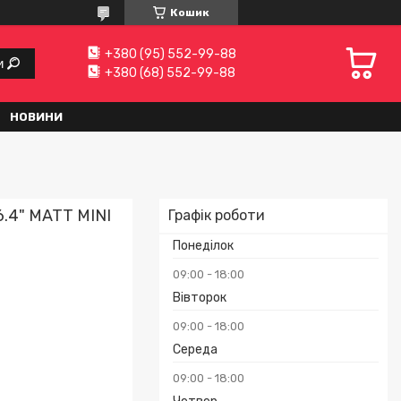
Кошик
+380 (95) 552-99-88
и
+380 (68) 552-99-88
НОВИНИ
6.4" MATT MINI
Графік роботи
Понеділок
09:00
18:00
Вівторок
09:00
18:00
Середа
09:00
18:00
₴